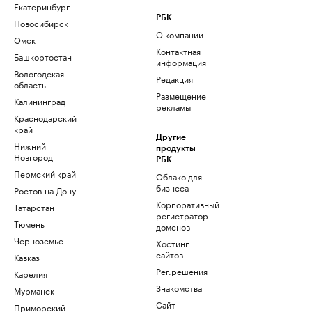
Екатеринбург
РБК
Новосибирск
О компании
Омск
Контактная
Башкортостан
информация
Вологодская
Редакция
область
Размещение
Калининград
рекламы
Краснодарский
край
Другие
Нижний
продукты
Новгород
РБК
Пермский край
Облако для
бизнеса
Ростов-на-Дону
Корпоративный
Татарстан
регистратор
Тюмень
доменов
Черноземье
Хостинг
сайтов
Кавказ
Рег.решения
Карелия
Знакомства
Мурманск
Сайт
Приморский