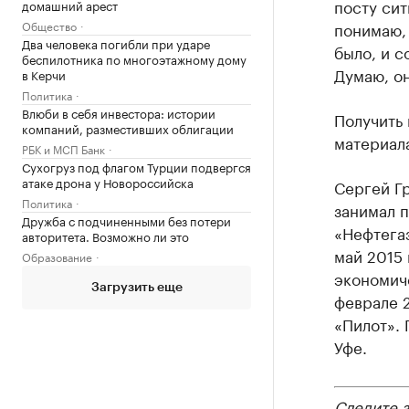
посту сит
домашний арест
Общество
понимаю, 
Два человека погибли при ударе
было, и с
беспилотника по многоэтажному дому
Думаю, он
в Керчи
Политика
Влюби в себя инвестора: истории
Получить
компаний, разместивших облигации
материала
РБК и МСП Банк
Сухогруз под флагом Турции подвергся
атаке дрона у Новороссийска
Сергей Гр
Политика
занимал п
Дружба с подчиненными без потери
«Нефтегаз
авторитета. Возможно ли это
май 2015 
Образование
экономич
Загрузить еще
феврале 
«Пилот». 
Уфе.
Следите 