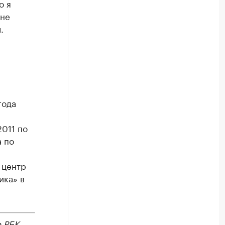
о я
 не
.
года
2011 по
а по
 центр
ика» в
е
РБК