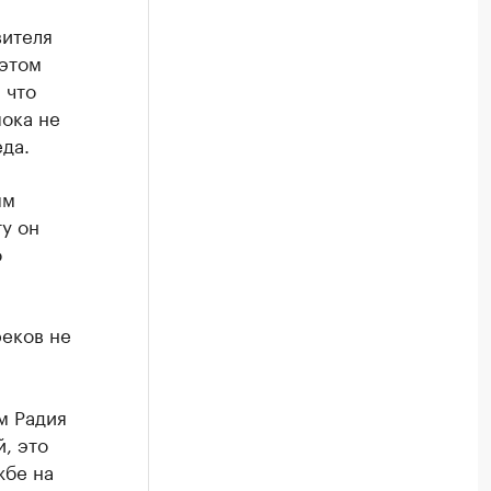
вителя
 этом
 что
ока не
да.
ым
у он
о
реков не
м Радия
, это
жбе на