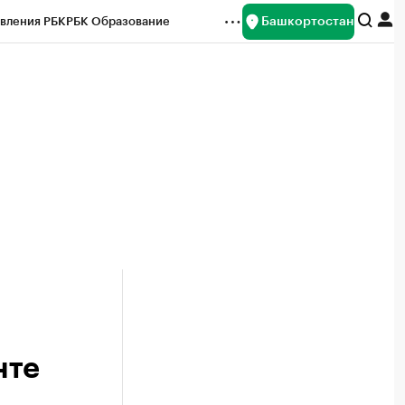
Башкортостан
вления РБК
РБК Образование
редитные рейтинги
Франшизы
Газета
ок наличной валюты
нте