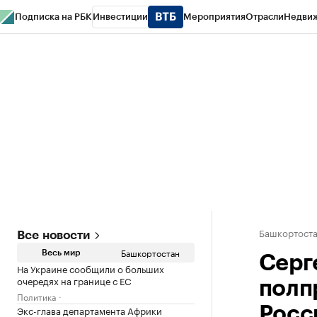
Подписка на РБК
Инвестиции
Мероприятия
Отрасли
Недви
РБК Курсы
РБК Life
Тренды
Визионеры
Национальные проекты
Горо
Спецпроекты СПб
Конференции СПб
Спецпроекты
Проверка конт
Башкортост
Все новости
Башкортостан
Весь мир
Серг
На Украине сообщили о больших
очередях на границе с ЕС
полп
Политика
Экс-глава департамента Африки
Росс