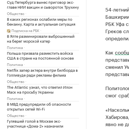
Суд Петербурга вынес приговор экс-
главе НИИ вакцин и сывороток Трухину
54-летни
Общество
Башкирии
В каких регионах ослабили меры по
РБК Уфа с
бензину. Карта и актуальная ситуация
Греков сл
Подписка на РБК
В Ялте разминировали выброшенный
определил
на берег морской катер
Политика
Как
сооб
Польша призвала разместить войска
США в стране на постоянной основе
представи
Политика
сменил У
Netflix запер актера внутри билборда в
представ
Голливуде ради рекламы фильма
Общество
The Atlantic узнал, что ответил Илон
Политолог
Маск на просьбу Украины
смог сраб
Политика
В МВД предупредили об опасности
«Наскольк
открытых сетей Wi-Fi
Общество
Хабирова,
Гулявшей голой в Москве экс-
явно не д
участнице «Дома-2» назначили