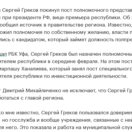
й Сергей Греков покинул пост полномочного предста
 при президенте РФ, вице-премьера республики. Об
ообщил источник в правительстве региона. Известно,
ожил полномочия по собственному желанию, власти п
ись с кандидатом, который займет должность полпре
щал
РБК Уфа, Сергей Греков был назначен полномочн
телем республики в середине февраля. На этом пост
марпашу Ханалиева, который занял пост специальног
ителя республики по инвестиционной деятельности.
 Дмитрий Михайличенко не исключает, что Сергей Г
отаться с главой региона.
о мне известно, Сергей Греков пользовался доверие
 но госслужба и вообще учреждения, связанные с ней
ля него. Это показала и работа на муниципальной слу