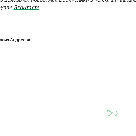
руппе
Вконтакте
.
асия Андреева