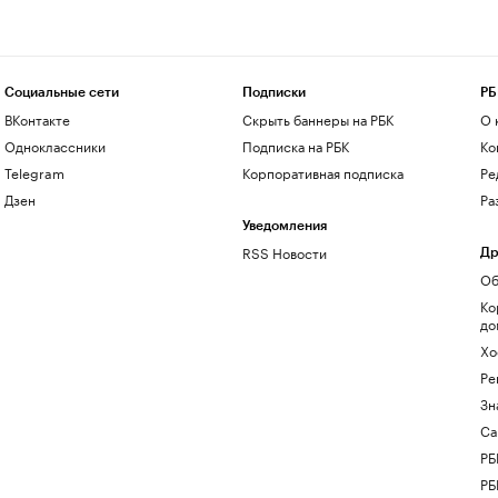
Социальные сети
Подписки
РБ
ВКонтакте
Скрыть баннеры на РБК
О 
Одноклассники
Подписка на РБК
Ко
Telegram
Корпоративная подписка
Ре
Дзен
Ра
Уведомления
RSS Новости
Др
Об
Ко
до
Хо
Ре
Зн
Са
РБ
РБ