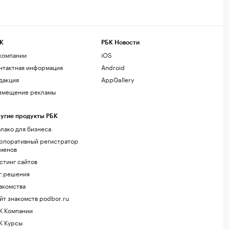
К
РБК Новости
компании
iOS
нтактная информация
Android
дакция
AppGallery
змещение рекламы
угие продукты РБК
лако для бизнеса
рпоративный регистратор
менов
стинг сайтов
г.решения
акомства
йт знакомств podbor.ru
К Компании
К Курсы