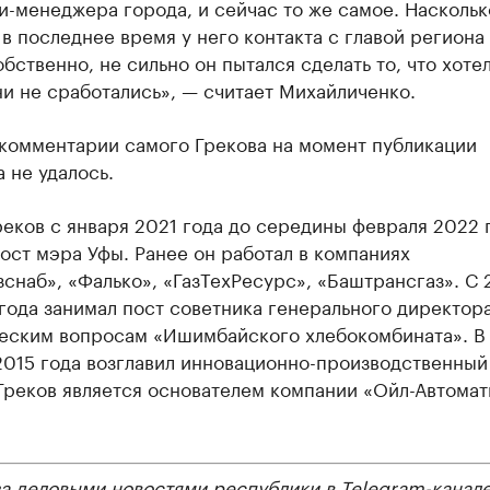
и-менеджера города, и сейчас то же самое. Наскольк
в последнее время у него контакта с главой региона
обственно, не сильно он пытался сделать то, что хотел
и не сработались», — считает Михайличенко.
 комментарии самого Грекова на момент публикации
 не удалось.
еков с января 2021 года до середины февраля 2022 
ост мэра Уфы. Ранее он работал в компаниях
снаб», «Фалько», «ГазТехРесурс», «Баштрансгаз». С 
года занимал пост советника генерального директор
еским вопросам «Ишимбайского хлебокомбината». В
2015 года возглавил инновационно-производственный
Греков является основателем компании «Ойл-Автомат
за деловыми новостями республики в
Telegram-канал