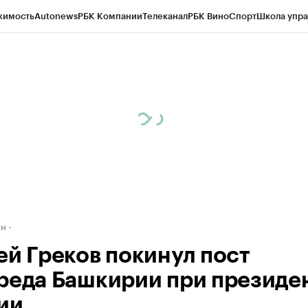
жимость
Autonews
РБК Компании
Телеканал
РБК Вино
Спорт
Школа упра
д
Стиль
Крипто
РБК Бизнес-среда
Дискуссионный клуб
Исследования
К
рагентов
Политика
Экономика
Бизнес
Технологии и медиа
Финансы
Рын
ан
ей Греков покинул пост
реда Башкирии при президе
ии