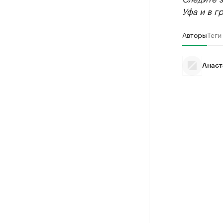
Уфа и в г
Авторы
Теги
Анаст