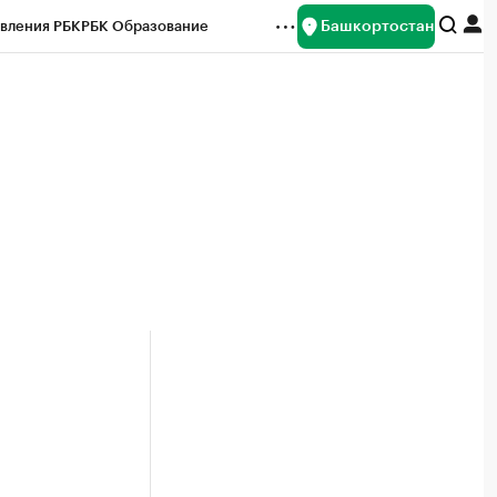
Башкортостан
вления РБК
РБК Образование
редитные рейтинги
Франшизы
Газета
ок наличной валюты