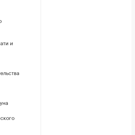
р
ати и
ельства
уна
рского