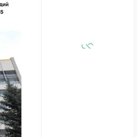
адий
15