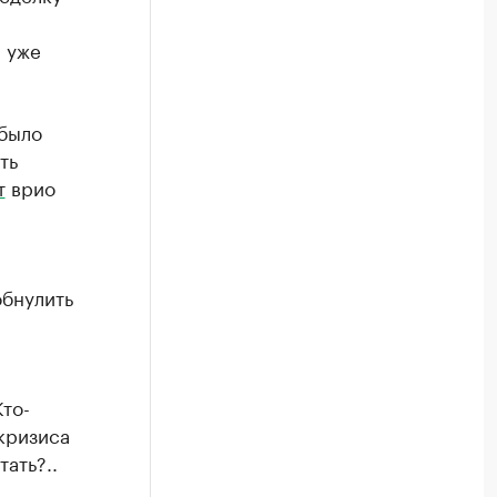
 уже
 было
ть
т
врио
а
обнулить
то-
кризиса
ать?..