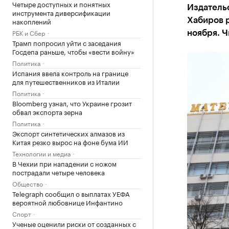
Четыре доступных и понятных
Издательс
инструмента диверсификации
накоплений
Хабиров р
РБК и Сбер
ноября. 
Трамп попросил уйти с заседания
Госдепа раньше, чтобы «вести войну»
Политика
Испания ввела контроль на границе
для путешественников из Италии
Политика
Bloomberg узнал, что Украине грозит
обвал экспорта зерна
Политика
Экспорт синтетических алмазов из
Китая резко вырос на фоне бума ИИ
Технологии и медиа
В Чехии при нападении с ножом
пострадали четыре человека
Общество
Telegraph сообщил о выплатах УЕФА
вероятной любовнице Инфантино
Спорт
Ученые оценили риски от созданных с