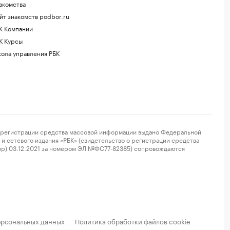
акомства
йт знакомств podbor.ru
К Компании
К Курсы
ола управления РБК
регистрации средства массовой информации выдано Федеральной
и сетевого издания «РБК» (свидетельство о регистрации средства
ор) 03.12.2021 за номером ЭЛ №ФС77-82385) сопровождаются
ерсональных данных
Политика обработки файлов cookie
·