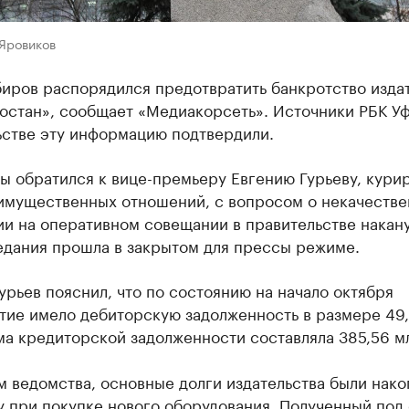
 Яровиков
биров распорядился предотвратить банкротство изда
остан», сообщает «Медиакорсеть». Источники РБК Уф
ьстве эту информацию подтвердили.
вы обратился к вице-премьеру Евгению Гурьеву, кур
имущественных отношений, с вопросом о некачеств
и на оперативном совещании в правительстве накану
едания прошла в закрытом для прессы режиме.
урьев пояснил, что по состоянию на начало октября
тие имело дебиторскую задолженность в размере 49
ма кредиторской задолженности составляла 385,56 м
 ведомства, основные долги издательства были нако
 при покупке нового оборудования. Полученный под