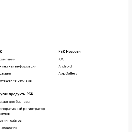
К
РБК Новости
компании
iOS
нтактная информация
Android
дакция
AppGallery
змещение рекламы
угие продукты РБК
лако для бизнеса
рпоративный регистратор
менов
стинг сайтов
г.решения