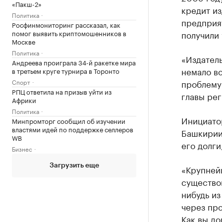
«Пакш-2»
кредит из
Политика
предприят
Росфинмониторинг рассказал, как
помог выявить криптомошенников в
получили
Москве
Политика
«Издатель
Андреева проиграла 34-й ракетке мира
немало в
в третьем круге турнира в Торонто
Спорт
проблему
РПЦ ответила на призыв уйти из
главы ре
Африки
Политика
Инициато
Минпромторг сообщил об изучении
властями идей по поддержке селлеров
Башкирии
WB
его долги
Бизнес
Загрузить еще
«Крупней
существов
нибудь из
через про
Как вы до