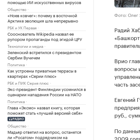
помощью ИИ искусственных вирусов
Общество
Фото: Олег
«Ноев ковчег»: почему в восточной
Арктике эволюция шла непрерывно
РБК и УК Первая
Радий Ха
Сооснователь Wikipedia назвал ее
«Башкорт
рупором пропаганды под эгидой ЦРУ
правител
Технологии и медиа
Зеленский встретился с президентом
Сербии Вучичем
Врио гла
Политика
вопросы 
Как устроены приватные террасы в
управлени
квартирах «Серии плюс»
РБК и ПИК Серия плюс
часть зас
Экс-президент Финляндии усомнился в
сценарии нападения России на НАТО
Евгений Г
Политика
предприя
Глава «Эксмо» назвал книгу, которая
поможет стать «лучшей версией себя»
руб., сум
РАДИО
Общество
По данным
Мадьяр ответил на вопрос, останется
ли «Росатом» подрядчиком на
2009 году