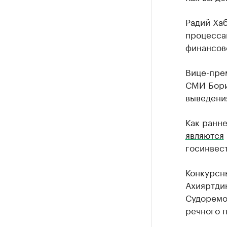
Радий Хаб
процесса
финансов
Вице-прем
СМИ Бори
выведения
Как ранн
являются
госинвест
Конкурсн
Ахияртди
Судоремо
речного п