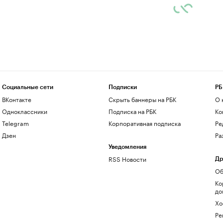
Социальные сети
Подписки
РБ
ВКонтакте
Скрыть баннеры на РБК
О 
Одноклассники
Подписка на РБК
Ко
Telegram
Корпоративная подписка
Ре
Дзен
Ра
Уведомления
RSS Новости
Др
Об
Ко
до
Хо
Ре