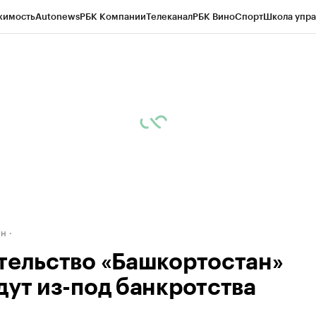
жимость
Autonews
РБК Компании
Телеканал
РБК Вино
Спорт
Школа упра
д
Стиль
Крипто
РБК Бизнес-среда
Дискуссионный клуб
Исследования
К
рагентов
Политика
Экономика
Бизнес
Технологии и медиа
Финансы
Рын
ан
тельство «Башкортостан»
дут из-под банкротства