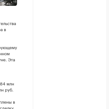
тельства
а в
ирующему
енном
не. Эта
,84 млн
лн руб.
плены в
 сделку