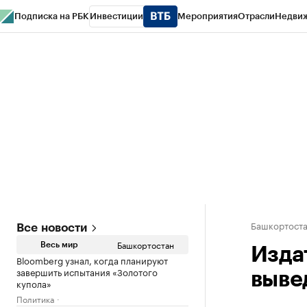
Подписка на РБК
Инвестиции
Мероприятия
Отрасли
Недви
РБК Курсы
РБК Life
Тренды
Визионеры
Национальные проекты
Горо
Спецпроекты СПб
Конференции СПб
Спецпроекты
Проверка конт
Башкортост
Все новости
Башкортостан
Весь мир
Изда
Bloomberg узнал, когда планируют
завершить испытания «Золотого
выве
купола»
Политика