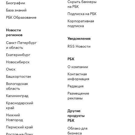
Скрыть баннеры
Биографии
на РБК
База знаний
Подписка на РБК
РБК Образование
Корпоративная
подписка
Новости
регионов
Уведомления
Санкт-Петербург
RSS Новости
и область
Екатеринбург
РБК
Новосибирск
О компании
Омск
Контактная
Башкортостан
информация
Вологодская
Редакция
область
Размещение
Калининград
рекламы
Краснодарский
край
Другие
Нижний
продукты
Новгород
РБК
Пермский край
Облако для
бизнеса
Ростов-на-Дону