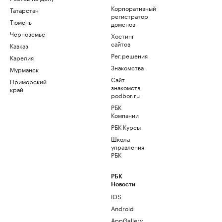
Корпоративный
Татарстан
регистратор
Тюмень
доменов
Черноземье
Хостинг
сайтов
Кавказ
Рег.решения
Карелия
Знакомства
Мурманск
Сайт
Приморский
знакомств
край
podbor.ru
РБК
Компании
РБК Курсы
Школа
управления
РБК
РБК
Новости
iOS
Android
AppGallery