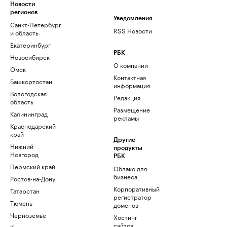
Новости
регионов
Уведомления
Санкт-Петербург
RSS Новости
и область
Екатеринбург
РБК
Новосибирск
О компании
Омск
Контактная
Башкортостан
информация
Вологодская
Редакция
область
Размещение
Калининград
рекламы
Краснодарский
край
Другие
Нижний
продукты
Новгород
РБК
Пермский край
Облако для
бизнеса
Ростов-на-Дону
Корпоративный
Татарстан
регистратор
Тюмень
доменов
Черноземье
Хостинг
сайтов
Кавказ