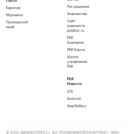
Рег.решения
Карелия
Знакомства
Мурманск
Сайт
Приморский
знакомств
край
podbor.ru
РБК
Компании
РБК Курсы
Школа
управления
РБК
РБК
Новости
iOS
Android
AppGallery
© ООО «БИЗНЕСПРЕСС», АО «РОСБИЗНЕСКОНСАЛТИНГ», 1995–