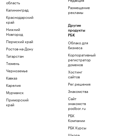
область
Размещение
Калининград
рекламы
Краснодарский
край
Другие
Нижний
продукты
Новгород
РБК
Пермский край
Облако для
бизнеса
Ростов-на-Дону
Корпоративный
Татарстан
регистратор
Тюмень
доменов
Черноземье
Хостинг
сайтов
Кавказ
Рег.решения
Карелия
Знакомства
Мурманск
Сайт
Приморский
знакомств
край
podbor.ru
РБК
Компании
РБК Курсы
Школа