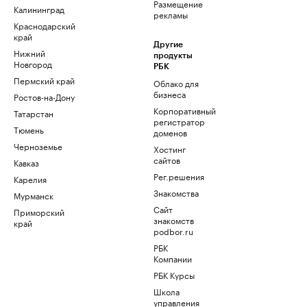
Размещение
Калининград
рекламы
Краснодарский
край
Другие
Нижний
продукты
Новгород
РБК
Пермский край
Облако для
бизнеса
Ростов-на-Дону
Корпоративный
Татарстан
регистратор
Тюмень
доменов
Черноземье
Хостинг
сайтов
Кавказ
Рег.решения
Карелия
Знакомства
Мурманск
Сайт
Приморский
знакомств
край
podbor.ru
РБК
Компании
РБК Курсы
Школа
управления