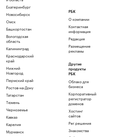
Екатеринбург
РБК
Новосибирск
О компании
Омск
Контактная
Башкортостан
информация
Вологодская
Редакция
область
Размещение
Калининград
рекламы
Краснодарский
край
Другие
Нижний
продукты
Новгород
РБК
Пермский край
Облако для
бизнеса
Ростов-на-Дону
Корпоративный
Татарстан
регистратор
Тюмень
доменов
Черноземье
Хостинг
сайтов
Кавказ
Рег.решения
Карелия
Знакомства
Мурманск