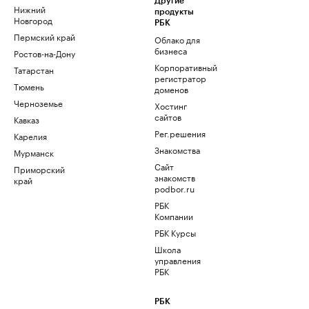
Другие
Нижний
продукты
Новгород
РБК
Пермский край
Облако для
бизнеса
Ростов-на-Дону
Корпоративный
Татарстан
регистратор
Тюмень
доменов
Черноземье
Хостинг
сайтов
Кавказ
Рег.решения
Карелия
Знакомства
Мурманск
Сайт
Приморский
знакомств
край
podbor.ru
РБК
Компании
РБК Курсы
Школа
управления
РБК
РБК