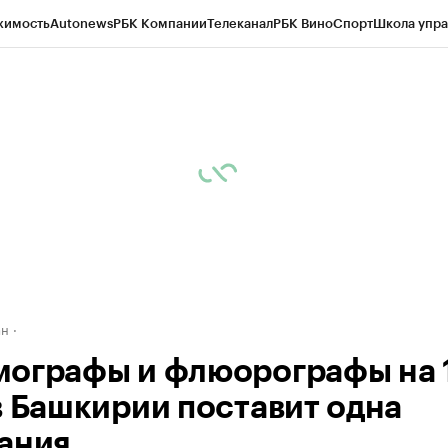
жимость
Autonews
РБК Компании
Телеканал
РБК Вино
Спорт
Школа упра
д
Стиль
Крипто
РБК Бизнес-среда
Дискуссионный клуб
Исследования
К
рагентов
Политика
Экономика
Бизнес
Технологии и медиа
Финансы
Рын
ан
ографы и флюорографы на 
в Башкирии поставит одна
ания