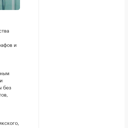
ства
рафов и
нным
и
ы без
тов,
якского,