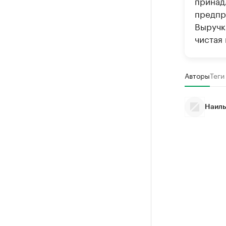
принад
предпр
Выручка
чистая 
Авторы
Теги
Наиль