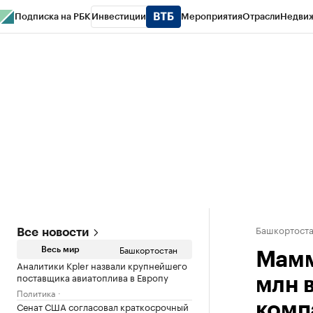
Подписка на РБК
Инвестиции
Мероприятия
Отрасли
Недви
РБК Курсы
РБК Life
Тренды
Визионеры
Национальные проекты
Горо
Спецпроекты СПб
Конференции СПб
Спецпроекты
Проверка конт
Башкортост
Все новости
Башкортостан
Весь мир
Мамм
Аналитики Kpler назвали крупнейшего
поставщика авиатоплива в Европу
млн 
Политика
Сенат США согласовал краткосрочный
комп