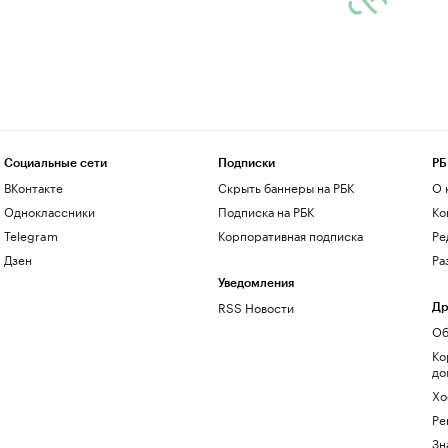
Социальные сети
Подписки
РБ
ВКонтакте
Скрыть баннеры на РБК
О 
Одноклассники
Подписка на РБК
Ко
Telegram
Корпоративная подписка
Ре
Дзен
Ра
Уведомления
RSS Новости
Др
Об
Ко
до
Хо
Ре
Зн