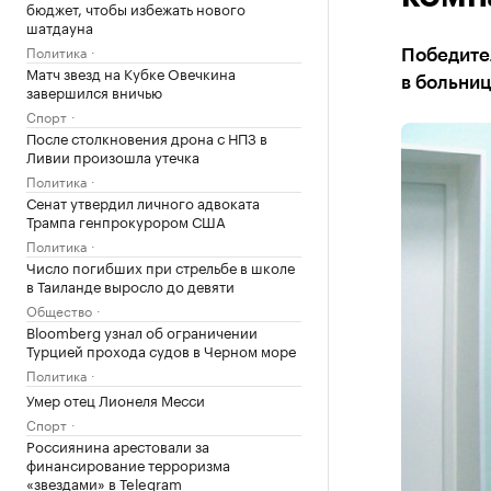
бюджет, чтобы избежать нового
шатдауна
Политика
Победите
Матч звезд на Кубке Овечкина
в больниц
завершился вничью
Спорт
После столкновения дрона с НПЗ в
Ливии произошла утечка
Политика
Сенат утвердил личного адвоката
Трампа генпрокурором США
Политика
Число погибших при стрельбе в школе
в Таиланде выросло до девяти
Общество
Bloomberg узнал об ограничении
Турцией прохода судов в Черном море
Политика
Умер отец Лионеля Месси
Спорт
Россиянина арестовали за
финансирование терроризма
«звездами» в Telegram