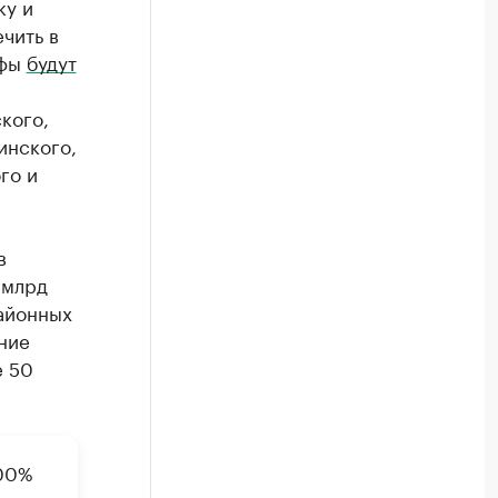
ку и
чить в
афы
будут
,
кого,
инского,
го и
в
 млрд
районных
ние
е 50
100%