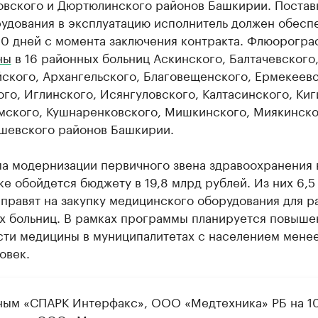
овского и Дюртюлинского районов Башкирии. Постав
удования в эксплуатацию исполнитель должен обеспе
60 дней с момента заключения контракта. Флюорогр
ны
в 16 районных больниц Аскинского, Балтачевского
ского, Архангельского, Благовещенского, Ермекеевс
го, Иглинского, Исянгуловского, Калтасинского, Киг
мского, Кушнаренковского, Мишкинского, Миякинско
шевского районов Башкирии.
а модернизации первичного звена здравоохранения 
е обойдется бюджету в 19,8 млрд рублей. Из них 6,5
правят на закупку медицинского оборудования для 
их больниц. В рамках программы планируется повыше
сти медицины в муниципалитетах с населением мене
овек.
ным «СПАРК Интерфакс», ООО «Медтехника» РБ на 