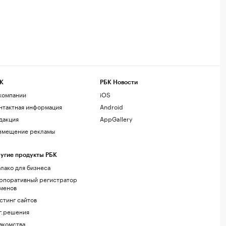
К
РБК Новости
компании
iOS
нтактная информация
Android
дакция
AppGallery
змещение рекламы
угие продукты РБК
лако для бизнеса
рпоративный регистратор
менов
стинг сайтов
г.решения
акомства