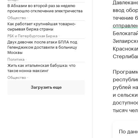
Давлекан
В Абхазии во второй раз за неделю
ввод обор
произошло отключение электричества
течение 
Общество
Как работает крупнейшая товарно-
отправле
сырьевая биржа страны
Белокатай
РБК и Петербургская Биржа
Зилаирско
Двух девочек после атаки БПЛА под
Геленджиком доставили в больницу
Краснока
Москвы
Стерлиба
Политика
Жить как итальянская бабушка: что
такое нонна-максинг
Программ
Общество
республик
рублей на
Загрузить еще
и сельск
доступно
тысяч чел
По дан