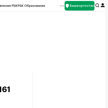
Башкортостан
вления РБК
РБК Образование
редитные рейтинги
Франшизы
Газета
ок наличной валюты
161