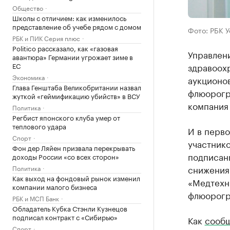
Общество
Школы с отличием: как изменилось
представление об учебе рядом с домом
Фото: РБК 
РБК и ПИК Серия плюс
Politico рассказало, как «газовая
Управлен
авантюра» Германии угрожает зиме в
ЕС
здравоох
Экономика
аукционо
Глава Генштаба Великобритании назвал
флюорогр
жуткой «геймификацию убийств» в ВСУ
компания
Политика
Регбист японского клуба умер от
теплового удара
И в перво
Спорт
участнико
Фон дер Ляйен призвала перекрывать
подписаны
доходы России «со всех сторон»
снижения 
Политика
Как выход на фондовый рынок изменил
«Медтехни
компании малого бизнеса
флюорогра
РБК и МСП Банк
Обладатель Кубка Стэнли Кузнецов
подписал контракт с «Сибирью»
Как
сооб
Спорт