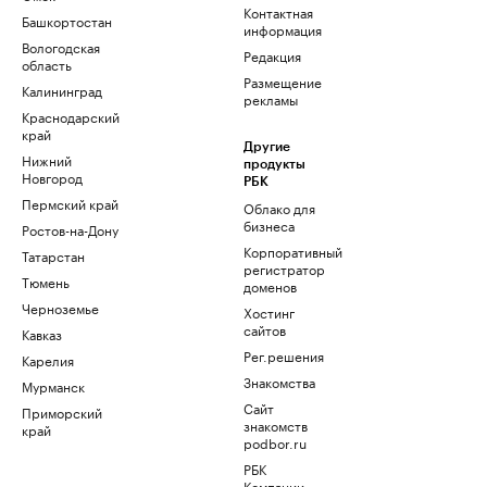
Контактная
Башкортостан
информация
Вологодская
Редакция
область
Размещение
Калининград
рекламы
Краснодарский
край
Другие
Нижний
продукты
Новгород
РБК
Пермский край
Облако для
бизнеса
Ростов-на-Дону
Корпоративный
Татарстан
регистратор
Тюмень
доменов
Черноземье
Хостинг
сайтов
Кавказ
Рег.решения
Карелия
Знакомства
Мурманск
Сайт
Приморский
знакомств
край
podbor.ru
РБК
Компании