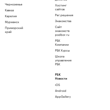
Черноземье
Хостинг
сайтов
Кавказ
Рег.решения
Карелия
Знакомства
Мурманск
Сайт
Приморский
знакомств
край
podbor.ru
РБК
Компании
РБК Курсы
Школа
управления
РБК
РБК
Новости
iOS
Android
AppGallery