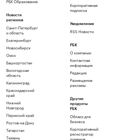
РБК Образование
Корпоративная
подписка
Новости
регионов
Уведомления
Санкт-Петербург
RSS Новости
и область
Екатеринбург
РБК
Новосибирск
О компании
Омск
Контактная
Башкортостан
информация
Вологодская
Редакция
область
Размещение
Калининград
рекламы
Краснодарский
край
Другие
Нижний
продукты
Новгород
РБК
Пермский край
Облако для
бизнеса
Ростов-на-Дону
Корпоративный
Татарстан
регистратор
Тюмень
доменов