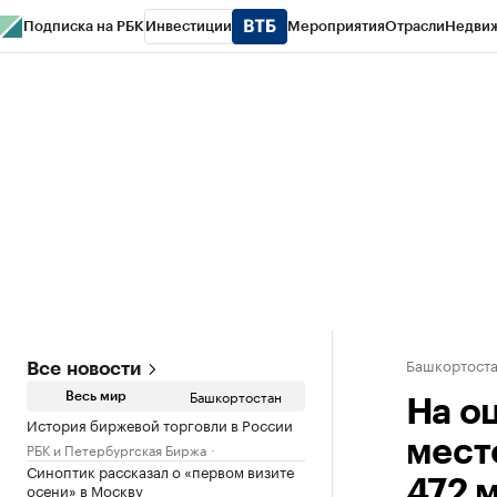
Подписка на РБК
Инвестиции
Мероприятия
Отрасли
Недви
РБК Курсы
РБК Life
Тренды
Визионеры
Национальные проекты
Горо
Спецпроекты СПб
Конференции СПб
Спецпроекты
Проверка конт
Башкортост
Все новости
Башкортостан
Весь мир
На о
История биржевой торговли в России
мест
РБК и Петербургская Биржа
Синоптик рассказал о «первом визите
472 
осени» в Москву