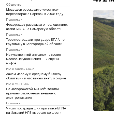
Общество
Медведев рассказал о «жестких»
переговорах с Саркози в 2008 году
Политика
Федорищев рассказал о последствиях
атаки БПЛА на Самарскую область
Политика
Трое пострадали при ударе БПЛА по
грузовику в Белгородской области
Политика
Искусственный интеллект вызовет
массовые увольнения — и еще 10
мифов
РБК и Yandex Cloud
Зачем малому и среднему бизнесу
облигации и что важно знать о бирже
РБК и МСП Банк
На Запорожской АЭС объяснили
причину отключения внешнего
электропитания
Политика
Число пострадавших при атаке БПЛА
на Ильский НПЗ выросло до шести