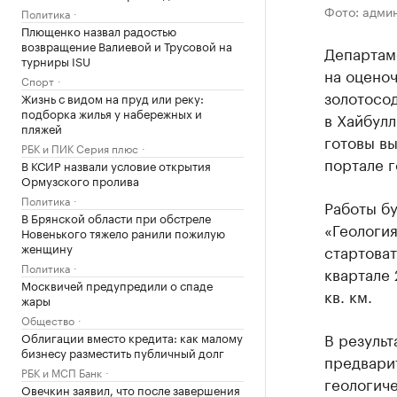
Фото: адми
Политика
Плющенко назвал радостью
возвращение Валиевой и Трусовой на
Департам
турниры ISU
на оцено
Спорт
золотосо
Жизнь с видом на пруд или реку:
подборка жилья у набережных и
в Хайбул
пляжей
готовы вы
РБК и ПИК Серия плюс
портале 
В КСИР назвали условие открытия
Ормузского пролива
Политика
Работы б
В Брянской области при обстреле
«Геология
Новенького тяжело ранили пожилую
женщину
стартоват
Политика
квартале 
Москвичей предупредили о спаде
кв. км.
жары
Общество
В результ
Облигации вместо кредита: как малому
бизнесу разместить публичный долг
предвари
РБК и МСП Банк
геологиче
Овечкин заявил, что после завершения