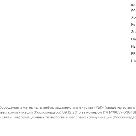
Ко
до
Хо
Ре
Зн
Са
РБ
РБ
Шк
ения и материалы информационного агентства «РБК» (свидетельство о 
овых коммуникаций (Роскомнадзор) 09.12.2015 за номером ИА №ФС77-63848) 
 связи, информационных технологий и массовых коммуникаций (Роскомнадз