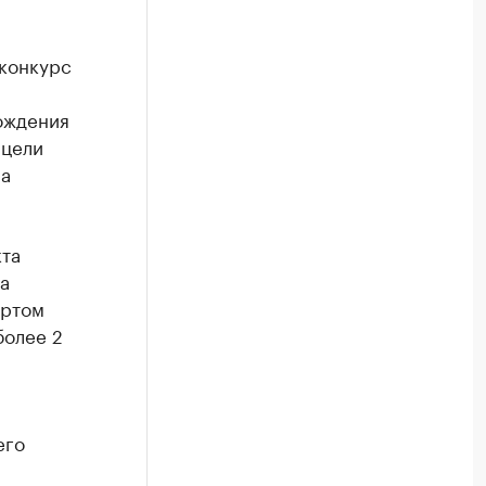
конкурс
ождения
 цели
на
та
а
ертом
более 2
его