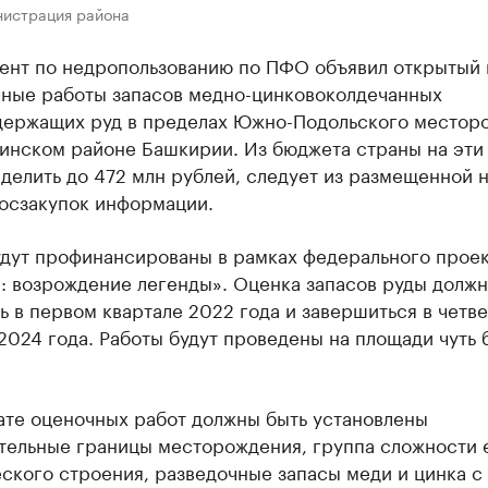
нистрация района
ент по недропользованию по ПФО объявил открытый 
чные работы запасов медно-цинковоколдечанных
держащих руд в пределах Южно-Подольского местор
линском районе Башкирии. Из бюджета страны на эти
делить до 472 млн рублей, следует из размещенной 
госзакупок информации.
удут профинансированы в рамках федерального проек
: возрождение легенды». Оценка запасов руды должн
ь в первом квартале 2022 года и завершиться в четв
2024 года. Работы будут проведены на площади чуть 
ате оценочных работ должны быть установлены
тельные границы месторождения, группа сложности 
ского строения, разведочные запасы меди и цинка с