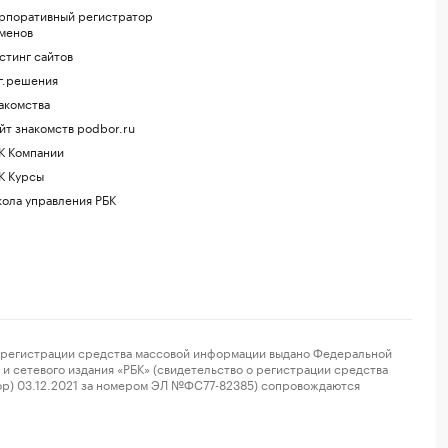
рпоративный регистратор
менов
стинг сайтов
г.решения
акомства
йт знакомств podbor.ru
К Компании
К Курсы
ола управления РБК
регистрации средства массовой информации выдано Федеральной
и сетевого издания «РБК» (свидетельство о регистрации средства
ор) 03.12.2021 за номером ЭЛ №ФС77-82385) сопровождаются