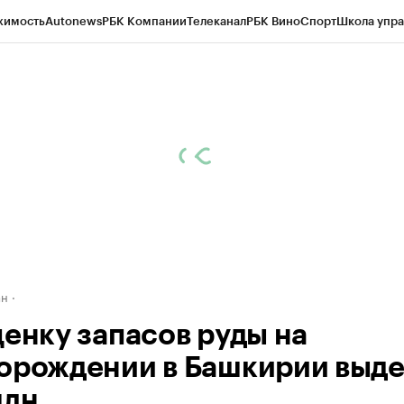
жимость
Autonews
РБК Компании
Телеканал
РБК Вино
Спорт
Школа упра
д
Стиль
Крипто
РБК Бизнес-среда
Дискуссионный клуб
Исследования
К
рагентов
Политика
Экономика
Бизнес
Технологии и медиа
Финансы
Рын
ан
ценку запасов руды на
орождении в Башкирии выде
млн