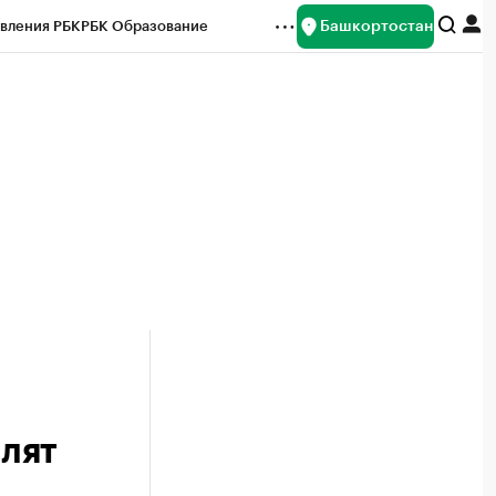
Башкортостан
вления РБК
РБК Образование
редитные рейтинги
Франшизы
Газета
ок наличной валюты
лят