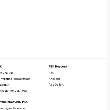
К
РБК Новости
компании
iOS
нтактная информация
Android
дакция
AppGallery
змещение рекламы
угие продукты РБК
лако для бизнеса