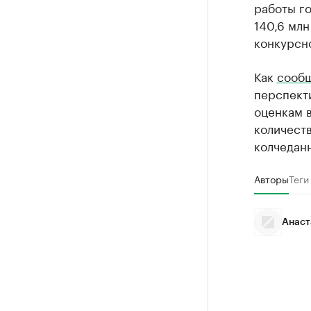
работы го
140,6 млн
конкурсн
Как
сооб
перспект
оценкам в
количест
колчеданн
Авторы
Теги
Анаст