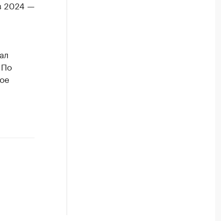
в 2024 —
ал
 По
шое