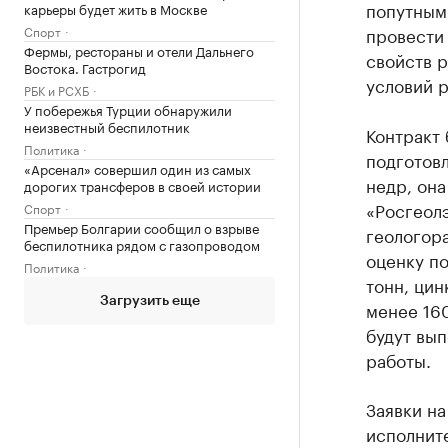
попутным
карьеры будет жить в Москве
провести
Спорт
Фермы, рестораны и отели Дальнего
свойств р
Востока. Гастрогид
условий р
РБК и РСХБ
У побережья Турции обнаружили
неизвестный беспилотник
Контракт 
Политика
подготовл
«Арсенал» совершил один из самых
недр, она
дорогих трансферов в своей истории
«Росгеолэ
Спорт
Премьер Болгарии сообщил о взрыве
геологор
беспилотника рядом с газопроводом
оценку по
Политика
тонн, цин
Загрузить еще
менее 160
будут вы
работы.
Заявки на
исполните