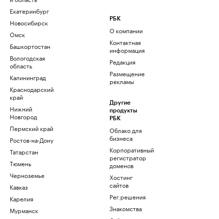
Екатеринбург
РБК
Новосибирск
О компании
Омск
Контактная
Башкортостан
информация
Вологодская
Редакция
область
Размещение
Калининград
рекламы
Краснодарский
край
Другие
Нижний
продукты
Новгород
РБК
Пермский край
Облако для
бизнеса
Ростов-на-Дону
Корпоративный
Татарстан
регистратор
Тюмень
доменов
Черноземье
Хостинг
сайтов
Кавказ
Рег.решения
Карелия
Знакомства
Мурманск