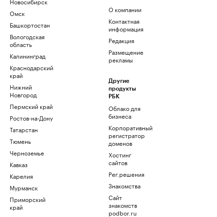
Новосибирск
О компании
Омск
Контактная
Башкортостан
информация
Вологодская
Редакция
область
Размещение
Калининград
рекламы
Краснодарский
край
Другие
Нижний
продукты
Новгород
РБК
Пермский край
Облако для
бизнеса
Ростов-на-Дону
Корпоративный
Татарстан
регистратор
Тюмень
доменов
Черноземье
Хостинг
сайтов
Кавказ
Рег.решения
Карелия
Знакомства
Мурманск
Сайт
Приморский
знакомств
край
podbor.ru