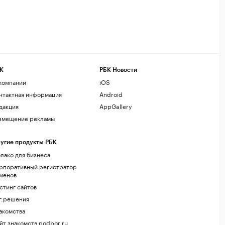
К
РБК Новости
компании
iOS
нтактная информация
Android
дакция
AppGallery
змещение рекламы
угие продукты РБК
лако для бизнеса
рпоративный регистратор
менов
стинг сайтов
г.решения
акомства
йт знакомств podbor.ru