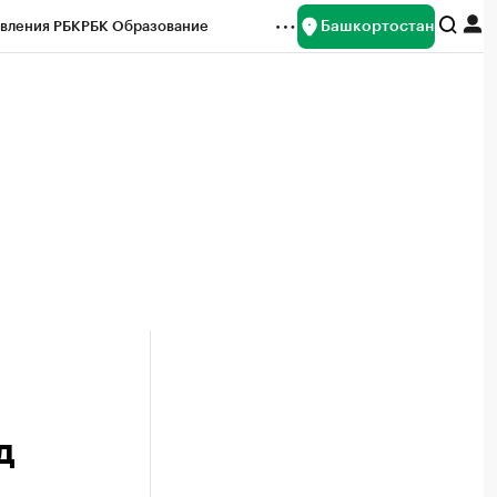
Башкортостан
вления РБК
РБК Образование
редитные рейтинги
Франшизы
Газета
ок наличной валюты
д