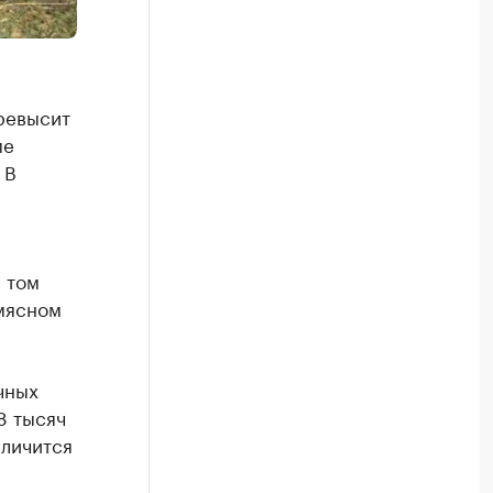
ревысит
ме
 В
 том
мясном
чных
8 тысяч
еличится