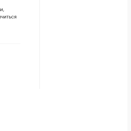
и,
ичиться