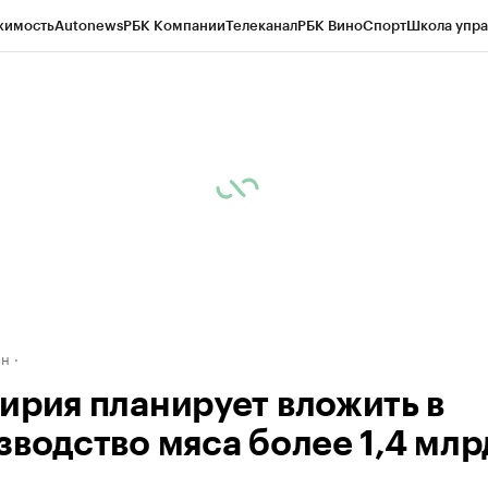
жимость
Autonews
РБК Компании
Телеканал
РБК Вино
Спорт
Школа упра
д
Стиль
Крипто
РБК Бизнес-среда
Дискуссионный клуб
Исследования
К
рагентов
Политика
Экономика
Бизнес
Технологии и медиа
Финансы
Рын
ан
ирия планирует вложить в
зводство мяса более 1,4 млр