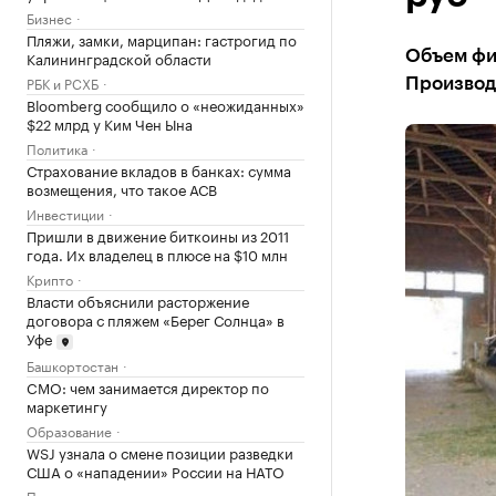
Бизнес
Пляжи, замки, марципан: гастрогид по
Калининградской области
Объем фин
РБК и РСХБ
Производс
Bloomberg сообщило о «неожиданных»
$22 млрд у Ким Чен Ына
Политика
Страхование вкладов в банках: сумма
возмещения, что такое АСВ
Инвестиции
Пришли в движение биткоины из 2011
года. Их владелец в плюсе на $10 млн
Крипто
Власти объяснили расторжение
договора с пляжем «Берег Солнца» в
Уфе
Башкортостан
CMO: чем занимается директор по
маркетингу
Образование
WSJ узнала о смене позиции разведки
США о «нападении» России на НАТО
Политика