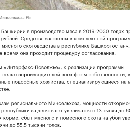
 Минсельхоза РБ
 Башкирии в производство мяса в 2019-2030 годах п
д рублей. Средства заложены в комплексной програм
 мясного скотоводства в республике Башкортостан».
е время она проходит процедуру согласования.
м «Интерфакс-Поволжье», к реализации программы
 сельхозпроизводителей всех форм собственности, в
ичные подсобные хозяйства, специализирующиеся на 
тве.
озам регионального Минсельхоза, мощности откормо
республики за десять лет увеличатся с 13 тысяч до 6
откорме, сбыт мясного и помесного скота на убой ув
сячи до 55,5 тысячи голов.