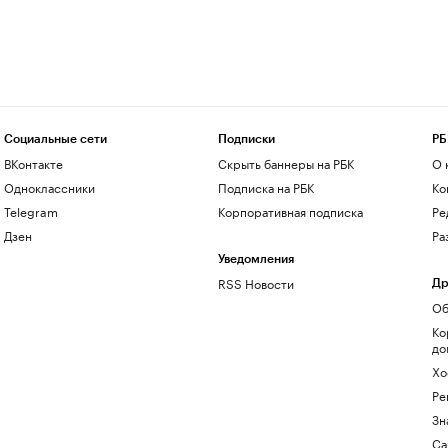
Социальные сети
Подписки
РБ
ВКонтакте
Скрыть баннеры на РБК
О 
Одноклассники
Подписка на РБК
Ко
Telegram
Корпоративная подписка
Ре
Дзен
Ра
Уведомления
RSS Новости
Др
Об
Ко
до
Хо
Ре
Зн
Са