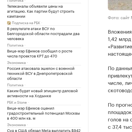
Телеканалы объявили цены на
агитацию. Как партии будут строить
кампании
Фото: сайт
Подписка на РБК
В результате атаки ВСУ по
Вложения
Белгородской области пострадали два
1,42 млр
человека
Политика
«Развитие
Вице-мэр Ефимов сообщил о росте
настояще
числа проектов КРТ до 470
Экономика
По данны
Россия атаковала эшелон с военной
техникой ВСУ в Днепропетровской
привлекут
области
числе, л
Политика
скотоводс
Каким будет новый эпицентр деловой
активности на Ходынке
РБК и Stone
По прогн
Вице-мэр Ефимов оценил
площадок 
градостроительный потенциал Москвы
в 400 млн кв. м
голов на 
Экономика
с 37,4 ты
Суд в США обязал Meta выплатить $942