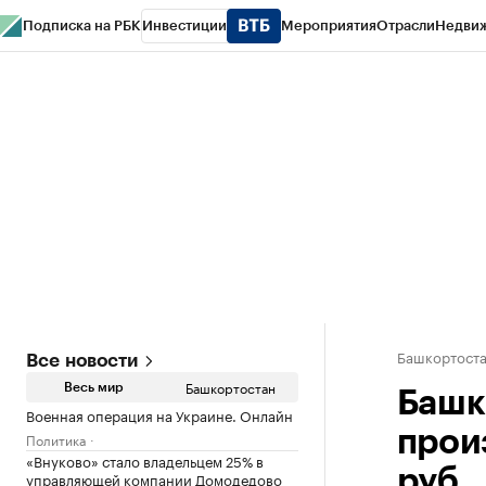
Подписка на РБК
Инвестиции
Мероприятия
Отрасли
Недви
РБК Курсы
РБК Life
Тренды
Визионеры
Национальные проекты
Горо
Спецпроекты СПб
Конференции СПб
Спецпроекты
Проверка конт
Башкортост
Все новости
Башкортостан
Весь мир
Башк
Военная операция на Украине. Онлайн
прои
Политика
«Внуково» стало владельцем 25% в
руб
управляющей компании Домодедово