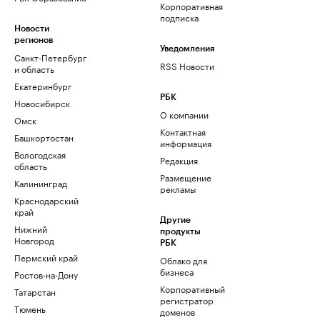
Корпоративная
подписка
Новости
регионов
Уведомления
Санкт-Петербург
RSS Новости
и область
Екатеринбург
РБК
Новосибирск
О компании
Омск
Контактная
Башкортостан
информация
Вологодская
Редакция
область
Размещение
Калининград
рекламы
Краснодарский
край
Другие
Нижний
продукты
Новгород
РБК
Пермский край
Облако для
бизнеса
Ростов-на-Дону
Корпоративный
Татарстан
регистратор
Тюмень
доменов