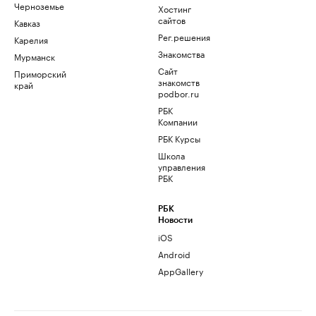
Черноземье
Хостинг
сайтов
Кавказ
Рег.решения
Карелия
Знакомства
Мурманск
Сайт
Приморский
знакомств
край
podbor.ru
РБК
Компании
РБК Курсы
Школа
управления
РБК
РБК
Новости
iOS
Android
AppGallery