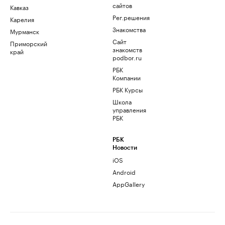
сайтов
Кавказ
Рег.решения
Карелия
Знакомства
Мурманск
Сайт
Приморский
знакомств
край
podbor.ru
РБК
Компании
РБК Курсы
Школа
управления
РБК
РБК
Новости
iOS
Android
AppGallery