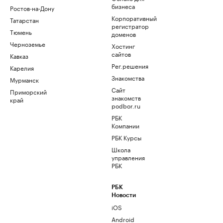
бизнеса
Ростов-на-Дону
Корпоративный
Татарстан
регистратор
Тюмень
доменов
Черноземье
Хостинг
сайтов
Кавказ
Рег.решения
Карелия
Знакомства
Мурманск
Сайт
Приморский
знакомств
край
podbor.ru
РБК
Компании
РБК Курсы
Школа
управления
РБК
РБК
Новости
iOS
Android