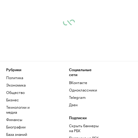
Рубрики
Социальные
сети
Политика
ВКонтакте
Экономика
Одноклассники
Общество
Telegram
Бизнес
Дзен
Технологии и
медиа
Финансы
Подписки
Скрыть баннеры
Биографии
на РБК
База знаний
Подписка на РБК