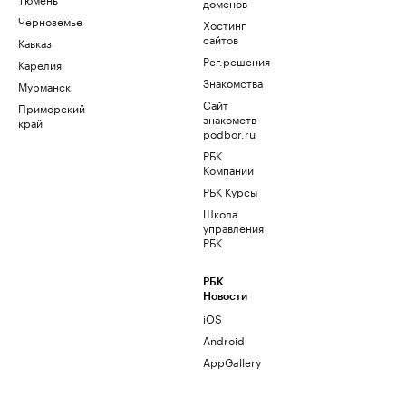
доменов
Черноземье
Хостинг
сайтов
Кавказ
Рег.решения
Карелия
Знакомства
Мурманск
Сайт
Приморский
знакомств
край
podbor.ru
РБК
Компании
РБК Курсы
Школа
управления
РБК
РБК
Новости
iOS
Android
AppGallery