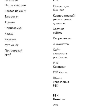
РБК
Пермский край
Облако для
бизнеса
Ростов-на-Дону
Корпоративный
Татарстан
регистратор
Тюмень
доменов
Черноземье
Хостинг
сайтов
Кавказ
Рег.решения
Карелия
Знакомства
Мурманск
Сайт
Приморский
знакомств
край
podbor.ru
РБК
Компании
РБК Курсы
Школа
управления
РБК
РБК
Новости
iOS