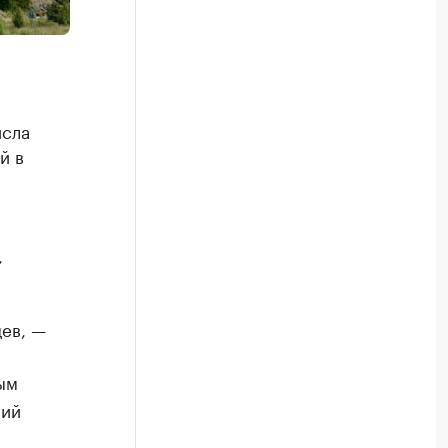
исла
й в
,
ев, —
ым
сий