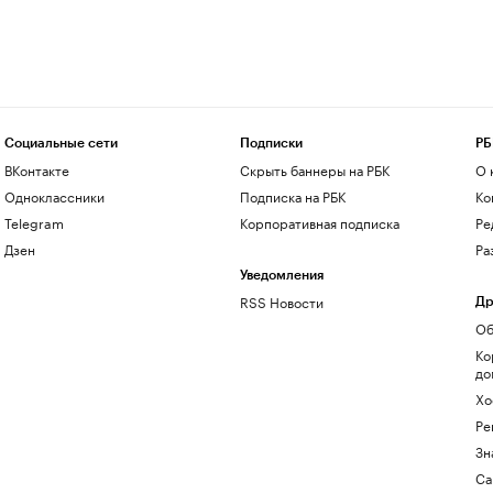
Социальные сети
Подписки
РБ
ВКонтакте
Скрыть баннеры на РБК
О 
Одноклассники
Подписка на РБК
Ко
Telegram
Корпоративная подписка
Ре
Дзен
Ра
Уведомления
RSS Новости
Др
Об
Ко
до
Хо
Ре
Зн
Са