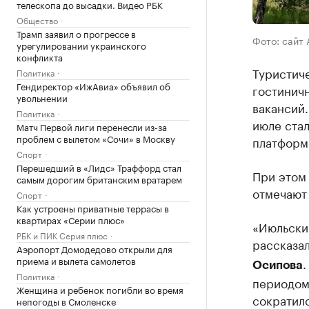
телескопа до высадки. Видео РБК
Общество
Трамп заявил о прогрессе в
Фото: сайт
урегулировании украинского
конфликта
Туристич
Политика
Гендиректор «ИжАвиа» объявил об
гостинич
увольнении
вакансий
Политика
июле стал
Матч Первой лиги перенесли из-за
проблем с вылетом «Сочи» в Москву
платформ
Спорт
Перешедший в «Лидс» Траффорд стал
При этом 
самым дорогим британским вратарем
отмечают
Спорт
Как устроены приватные террасы в
квартирах «Серии плюс»
«Июльски
РБК и ПИК Серия плюс
рассказа
Аэропорт Домодедово открыли для
приема и вылета самолетов
.
Осипова
Политика
периодом 
Женщина и ребенок погибли во время
сократило
непогоды в Смоленске