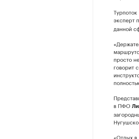
Турпоток 
эксперт 
данной с
«Держател
маршруто
просто не
говорит с
инструкт
полность
Представ
в ПФО
Ли
загородн
Нугушско
«Отдых в