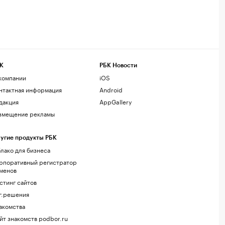
К
РБК Новости
компании
iOS
нтактная информация
Android
дакция
AppGallery
змещение рекламы
угие продукты РБК
лако для бизнеса
рпоративный регистратор
менов
стинг сайтов
г.решения
акомства
йт знакомств podbor.ru