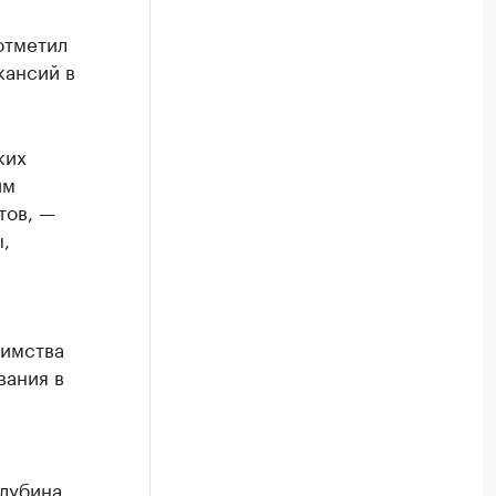
отметил
акансий в
ких
им
тов, —
,
иимства
вания в
лубина