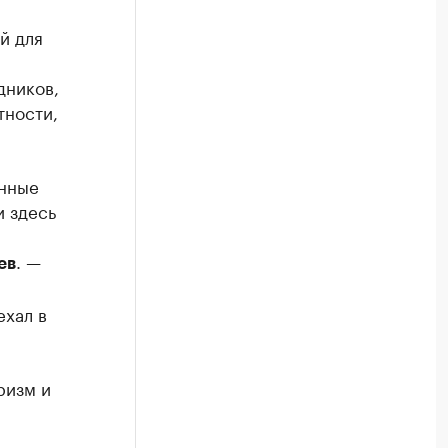
й для
дников,
тности,
анные
и здесь
. —
ев
ехал в
ризм и