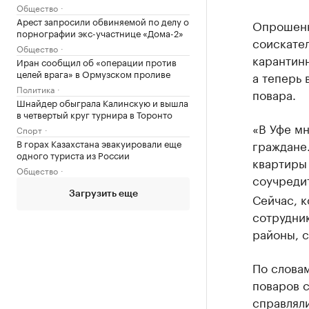
Общество
Арест запросили обвиняемой по делу о
Опрошенн
порнографии экс-участнице «Дома-2»
соискател
Общество
карантин
Иран сообщил об «операции против
целей врага» в Ормузском проливе
а теперь 
Политика
повара.
Шнайдер обыграла Калинскую и вышла
в четвертый круг турнира в Торонто
«В Уфе м
Спорт
В горах Казахстана эвакуировали еще
граждане.
одного туриста из России
квартиры 
Общество
соучредит
Загрузить еще
Сейчас, к
сотрудник
районы, с
По словам
поваров с
справлял