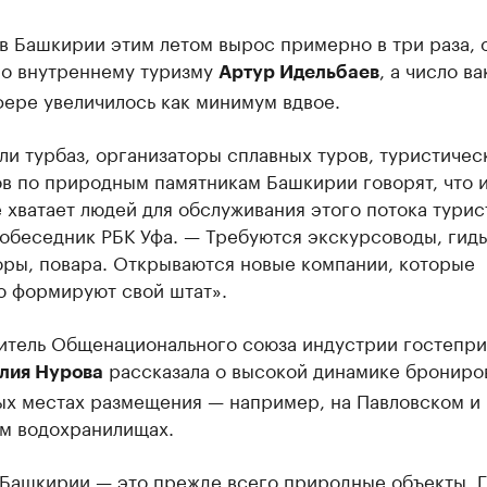
в Башкирии этим летом вырос примерно в три раза, 
по внутреннему туризму
, а число в
Артур Идельбаев
фере увеличилось как минимум вдвое.
и турбаз, организаторы сплавных туров, туристичес
в по природным памятникам Башкирии говорят, что 
 хватает людей для обслуживания этого потока турис
обеседник РБК Уфа. — Требуются экскурсоводы, гиды
оры, повара. Открываются новые компании, которые
ю формируют свой штат».
итель Общенационального союза индустрии гостепр
рассказала о высокой динамике брониро
лия Нурова
ых местах размещения — например, на Павловском и
м водохранилищах.
 Башкирии — это прежде всего природные объекты. Г