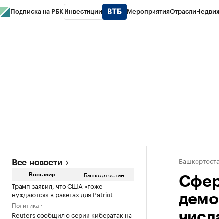
Подписка на РБК
Инвестиции
Мероприятия
Отрасли
Недви
РБК Курсы
РБК Life
Тренды
Визионеры
Национальные проекты
Горо
Спецпроекты СПб
Конференции СПб
Спецпроекты
Проверка конт
Башкортост
Все новости
Башкортостан
Весь мир
Сфер
Трамп заявил, что США «тоже
нуждаются» в ракетах для Patriot
демо
Политика
Reuters сообщил о серии кибератак на
числ