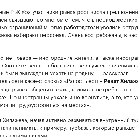
ые РБК Уфа участники рынка рост числа предложени
ей связывают во многом с тем, что в период жестких
ных ограничений многие работодатели уволили сотру
вновь набирают персонал. Очень востребованы, в час
ногие повара — иногородние жители, а также иностр
 Соответственно, в большинстве случаев они снимал
и были вынуждены уехать на родину, — рассказал
ель сети кафе-столовых «Радость есть»
Ренат Хилаж
огда рынок общепита ожил, возникла потребность в
ах. Но иностранцы уехали и не вернулись, а те, кто у
могли трудоустроиться на местах».
 Хилажева, начал активно развиваться внутренний ту
тали нанимать, к примеру, турбазы, которые раньше
ись своими силами.