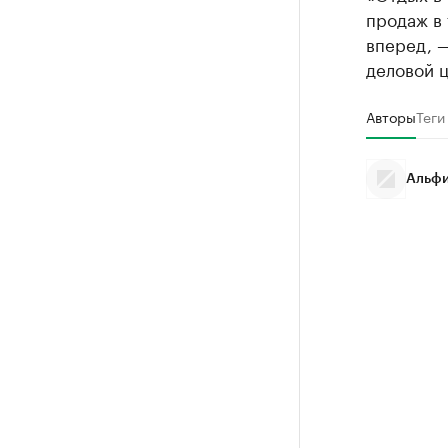
продаж в 
вперед, —
деловой ц
Авторы
Теги
Альфи