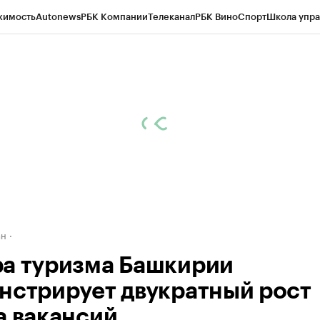
жимость
Autonews
РБК Компании
Телеканал
РБК Вино
Спорт
Школа упра
д
Стиль
Крипто
РБК Бизнес-среда
Дискуссионный клуб
Исследования
К
рагентов
Политика
Экономика
Бизнес
Технологии и медиа
Финансы
Рын
ан
а туризма Башкирии
нстрирует двукратный рост
а вакансий