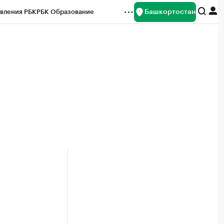
Башкортостан
вления РБК
РБК Образование
редитные рейтинги
Франшизы
Газета
ок наличной валюты