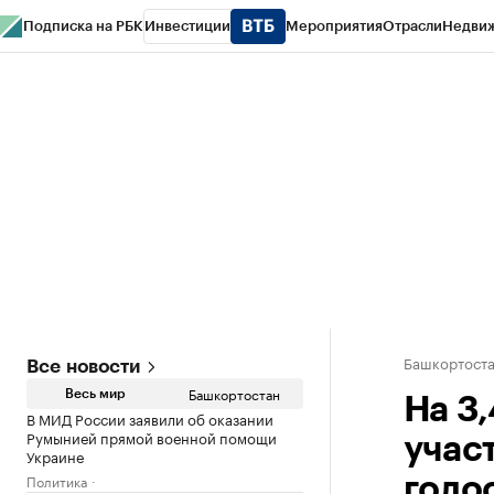
Подписка на РБК
Инвестиции
Мероприятия
Отрасли
Недви
РБК Курсы
РБК Life
Тренды
Визионеры
Национальные проекты
Горо
Спецпроекты СПб
Конференции СПб
Спецпроекты
Проверка конт
Башкортост
Все новости
Башкортостан
Весь мир
На 3
В МИД России заявили об оказании
Румынией прямой военной помощи
учас
Украине
Политика
голо