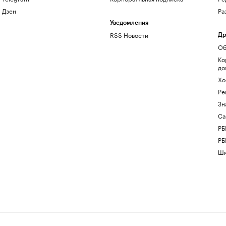
Дзен
Ра
Уведомления
RSS Новости
Др
Об
Ко
до
Хо
Ре
Зн
Са
РБ
РБ
Шк