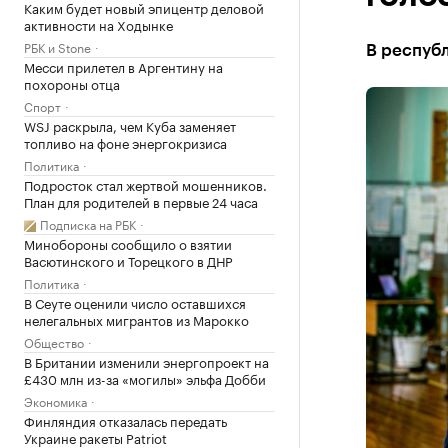
Каким будет новый эпицентр деловой
активности на Ходынке
РБК и Stone
В республ
Месси прилетел в Аргентину на
похороны отца
Спорт
WSJ раскрыла, чем Куба заменяет
топливо на фоне энергокризиса
Политика
Подросток стал жертвой мошенников.
План для родителей в первые 24 часа
Подписка на РБК
Минобороны сообщило о взятии
Васютинского и Торецкого в ДНР
Политика
В Сеуте оценили число оставшихся
нелегальных мигрантов из Марокко
Общество
В Британии изменили энергопроект на
£430 млн из-за «могилы» эльфа Добби
Экономика
Финляндия отказалась передать
Украине ракеты Patriot