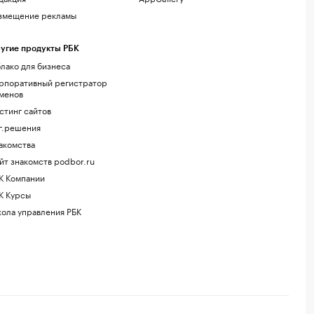
змещение рекламы
угие продукты РБК
лако для бизнеса
рпоративный регистратор
менов
стинг сайтов
г.решения
акомства
йт знакомств podbor.ru
К Компании
К Курсы
ола управления РБК