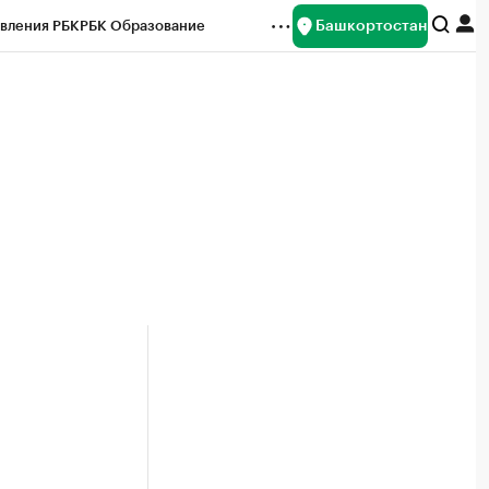
Башкортостан
вления РБК
РБК Образование
редитные рейтинги
Франшизы
Газета
ок наличной валюты