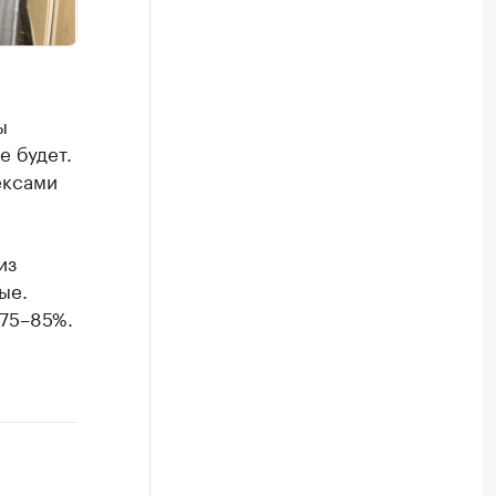
ы
е будет.
ексами
из
ые.
 75–85%.