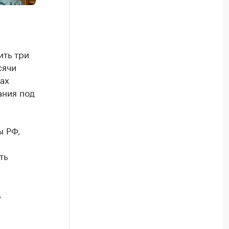
ить три
сячи
тах
ания под
ы РФ,
ть
,