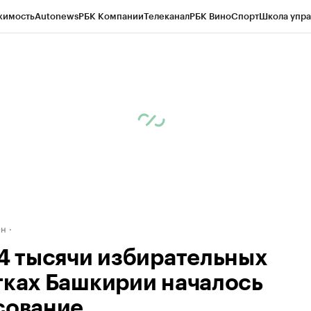
жимость
Autonews
РБК Компании
Телеканал
РБК Вино
Спорт
Школа упра
д
Стиль
Крипто
РБК Бизнес-среда
Дискуссионный клуб
Исследования
К
рагентов
Политика
Экономика
Бизнес
Технологии и медиа
Финансы
Рын
ан
,4 тысячи избирательных
тках Башкирии началось
сование