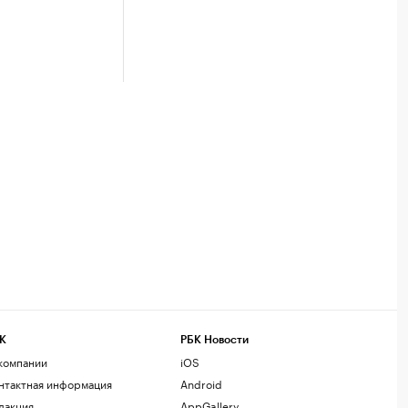
К
РБК Новости
компании
iOS
нтактная информация
Android
дакция
AppGallery