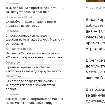
Политика
11 мифов об ИИ в промышленности — и
Фото: РБК 
как все устроено на практике
РБК и Yandex Cloud
В Башкир
СК возбудил дело о теракте после
избирател
атаки ВСУ на Белгород
дня — 17,
Политика
С прокрастинацией меньше
участков 
зарабатывают и чаще болеют. Можно ли
временно
ее победить
стражей и
Подписка на РБК
На западе Словакии объявили режим
ЧС из-за пожара на военном полигоне
В регион
Общество
дополнит
В разные корзины: как сберечь
накопления в период турбулентности
местные п
РБК и Сбер
членов Го
В Белгороде повреждены около 30
многоэтажек после ночной атаки
В выборах
дронов
Политика
выдвинув
Как за 6 недель настроить свой мозг на
одноманд
жизнь мечты — идеи нейрохирурга