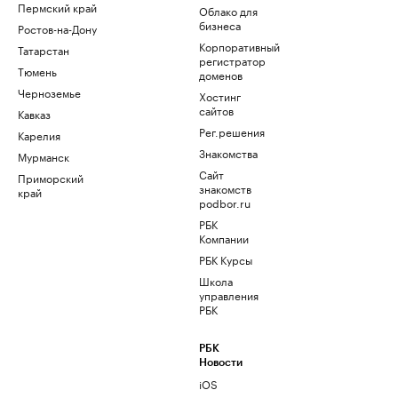
Пермский край
Облако для
бизнеса
Ростов-на-Дону
Корпоративный
Татарстан
регистратор
Тюмень
доменов
Черноземье
Хостинг
сайтов
Кавказ
Рег.решения
Карелия
Знакомства
Мурманск
Сайт
Приморский
знакомств
край
podbor.ru
РБК
Компании
РБК Курсы
Школа
управления
РБК
РБК
Новости
iOS