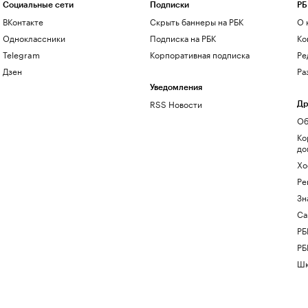
Социальные сети
Подписки
РБ
ВКонтакте
Скрыть баннеры на РБК
О 
Одноклассники
Подписка на РБК
Ко
Telegram
Корпоративная подписка
Ре
Дзен
Ра
Уведомления
RSS Новости
Др
Об
Ко
до
Хо
Ре
Зн
Са
РБ
РБ
Шк