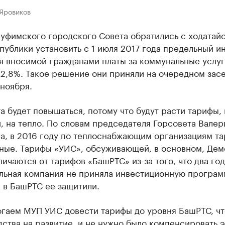
 Яровиков
уфимского городского Совета обратились с ходатайс
публики установить с 1 июля 2017 года предельный и
я вносимой гражданами платы за коммунальные услуг
2,8%. Такое решение они приняли на очередном зас
 ноября.
а будет повышаться, потому что будут расти тарифы, 
, на тепло. По словам председателя Горсовета Валер
а, в 2016 году по теплоснабжающим организациям т
зные. Тарифы «УИС», обсуживающей, в основном, Дем
личаются от тарифов «БашРТС» из-за того, что два год
льная компания не приняла инвестиционную программ
 в БашРТС ее защитили.
огаем МУП УИС довести тарифы до уровня БашРТС, ч
ства на развитие, и не нужно было компенсировать э