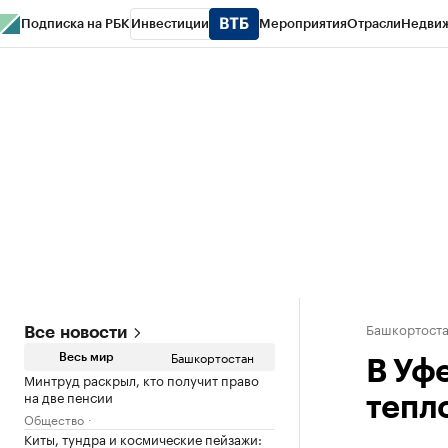
Подписка на РБК
Инвестиции
Мероприятия
Отрасли
Недви
РБК Курсы
РБК Life
Тренды
Визионеры
Национальные проекты
Горо
Спецпроекты СПб
Конференции СПб
Спецпроекты
Проверка конт
Башкортост
Все новости
Башкортостан
Весь мир
В Уф
Минтруд раскрыл, кто получит право
на две пенсии
тепл
Общество
Киты, тундра и космические пейзажи: