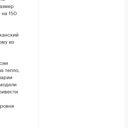
размер
 на 150
канский
ому из
сии
а тепло,
нарии
 модели
ривести
уровня