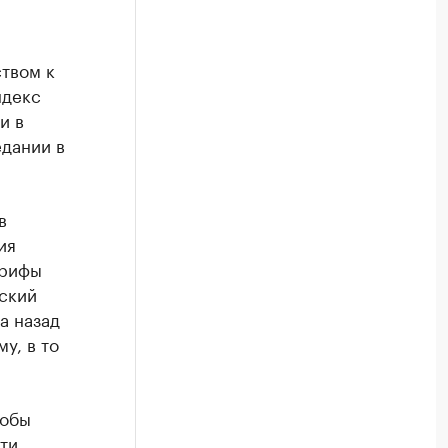
твом к
ндекс
и в
едании в
в
ия
арифы
ский
а назад
у, в то
тобы
ти