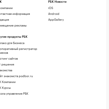
К
РБК Новости
компании
iOS
нтактная информация
Android
дакция
AppGallery
змещение рекламы
угие продукты РБК
лако для бизнеса
рпоративный регистратор
менов
стинг сайтов
г.решения
акомства
йт знакомств podbor.ru
К Компании
К Курсы
ола управления РБК