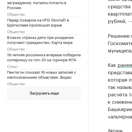
заграждения, пытаясь попасть в
средства
Россию
квартпла
Общество
Перед пожаром на НПЗ Slovnaft в
рублей, -
Братиславе произошел взрыв
Общество
Решение 
В каких странах дети при рождении
Госкомите
получают гражданство. Карта мира
Общество
муниципа
19-летняя россиянка впервые победила
соперницу из топ-20 на турнире WTA
Как
ранее
Спорт
представи
Пентагон показал 16 новых записей с
неопознанными объектами. Видео
которая п
Общество
так назыв
расчета т
Загрузить еще
к снижени
Башкирии 
«альтерна
Авторы