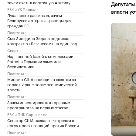
зачем ехать в восточную Арктику
Депутаты
РБК и УК Первая
власти ус
Лукашенко рассказал, зачем
Белоруссия открыла границы для
граждан ЕС
Политика
Сын Зинедина Зидана подписал
контракт с «Леганесом» на один год
Спорт
Над военной базой с комплексами
Patriot в Германии заметили
беспилотники
Политика
Минфин США сообщил о «взятом за
горло» Иране после экономической
ярости
Политика
Зачем инвестировать в торговые
пространства на первых этажах
РБК и ПИК Серия плюс
Сенатор США назвал «выстрелом в
ногу» проект санкций против России
Политика