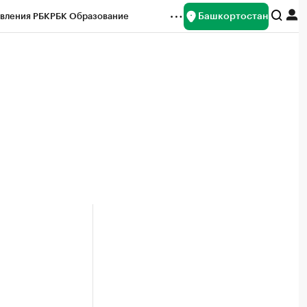
Башкортостан
вления РБК
РБК Образование
редитные рейтинги
Франшизы
Газета
ок наличной валюты