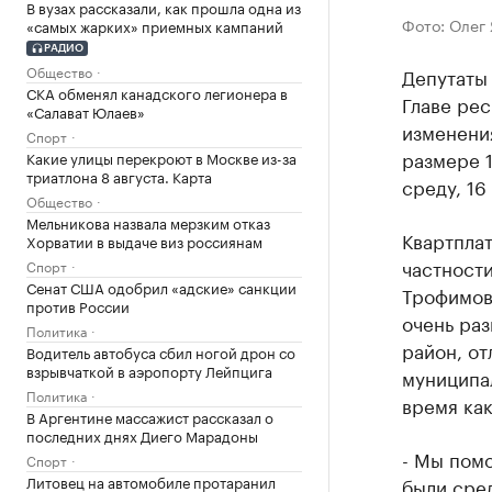
В вузах рассказали, как прошла одна из
Фото: Олег
«самых жарких» приемных кампаний
РАДИО
Общество
Депутаты 
СКА обменял канадского легионера в
Главе рес
«Салават Юлаев»
изменени
Спорт
размере 1
Какие улицы перекроют в Москве из-за
триатлона 8 августа. Карта
среду, 16
Общество
Мельникова назвала мерзким отказ
Квартплат
Хорватии в выдаче виз россиянам
частности
Спорт
Сенат США одобрил «адские» санкции
Трофимов
против России
очень ра
Политика
район, от
Водитель автобуса сбил ногой дрон со
взрывчаткой в аэропорту Лейпцига
муниципа
Политика
время как
В Аргентине массажист рассказал о
последних днях Диего Марадоны
- Мы пом
Спорт
Литовец на автомобиле протаранил
были сред