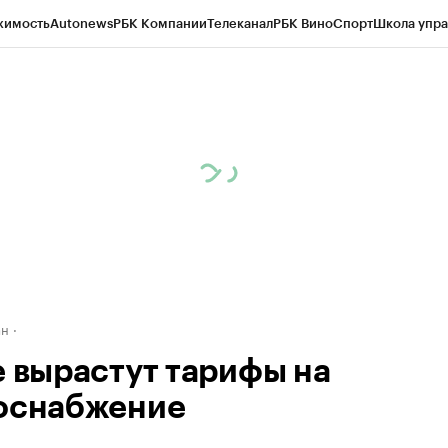
жимость
Autonews
РБК Компании
Телеканал
РБК Вино
Спорт
Школа упра
д
Стиль
Крипто
РБК Бизнес-среда
Дискуссионный клуб
Исследования
К
рагентов
Политика
Экономика
Бизнес
Технологии и медиа
Финансы
Рын
ан
е вырастут тарифы на
оснабжение