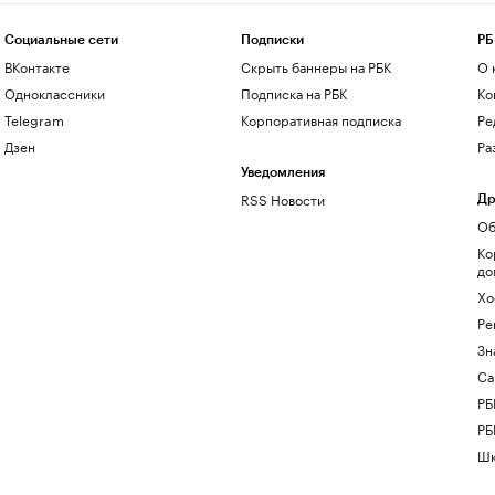
Социальные сети
Подписки
РБ
ВКонтакте
Скрыть баннеры на РБК
О 
Одноклассники
Подписка на РБК
Ко
Telegram
Корпоративная подписка
Ре
Дзен
Ра
Уведомления
RSS Новости
Др
Об
Ко
до
Хо
Ре
Зн
Са
РБ
РБ
Шк