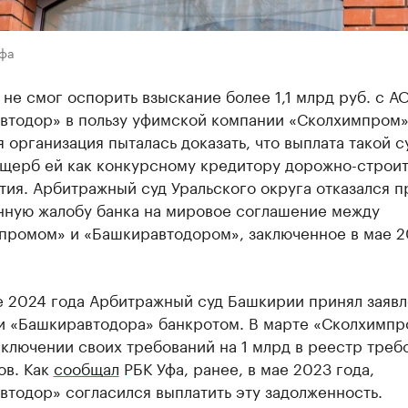
Уфа
не смог оспорить взыскание более 1,1 млрд руб. с А
втодор» в пользу уфимской компании «Сколхимпром»
 организация пыталась доказать, что выплата такой 
ущерб ей как конкурсному кредитору дорожно-строи
ия. Арбитражный суд Уральского округа отказался п
нную жалобу банка на мировое соглашение между
промом» и «Башкиравтодором», заключенное в мае 
е 2024 года Арбитражный суд Башкирии принял заявл
и «Башкиравтодора» банкротом. В марте «Сколхимпр
включении своих требований на 1 млрд в реестр треб
ов. Как
сообщал
РБК Уфа, ранее, в мае 2023 года,
тодор» согласился выплатить эту задолженность.