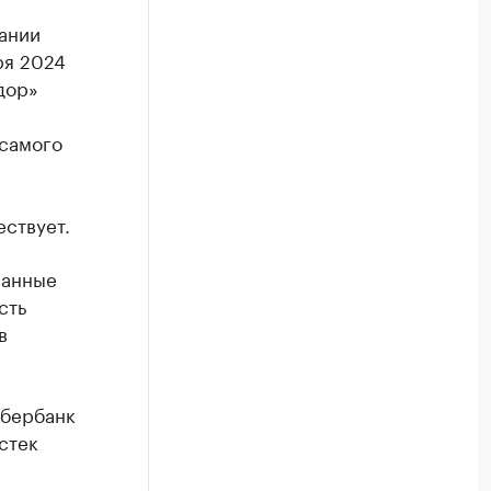
ании
ря 2024
дор»
 самого
ествует.
ванные
сть
в
Сбербанк
стек