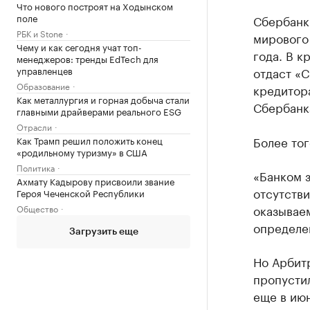
Что нового построят на Ходынском
поле
Сбербанк 
РБК и Stone
мирового
Чему и как сегодня учат топ-
года. В к
менеджеров: тренды EdTech для
управленцев
отдаст «
Образование
кредитор
Как металлургия и горная добыча стали
Сбербанка
главными драйверами реального ESG
Отрасли
Более тог
Как Трамп решил положить конец
«родильному туризму» в США
Политика
«Банком 
Ахмату Кадырову присвоили звание
отсутств
Героя Чеченской Республики
оказываем
Общество
определе
Загрузить еще
Но Арбитр
пропусти
еще в июн