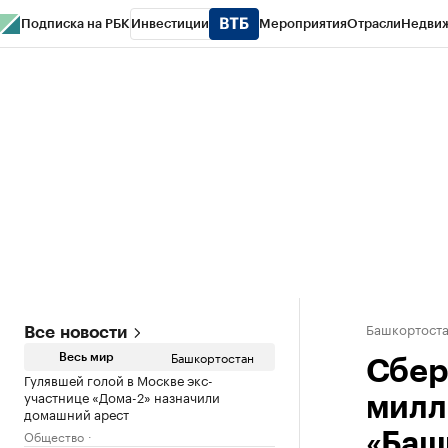
Подписка на РБК
Инвестиции
Мероприятия
Отрасли
Недви
РБК Курсы
РБК Life
Тренды
Визионеры
Национальные проекты
Горо
Спецпроекты СПб
Конференции СПб
Спецпроекты
Проверка конт
Башкортост
Все новости
Башкортостан
Весь мир
Сбер
Гулявшей голой в Москве экс-
участнице «Дома-2» назначили
милл
домашний арест
Общество
«Баш