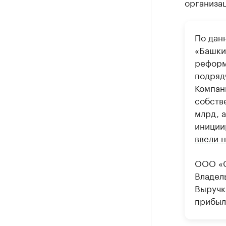
организац
По дан
«Башки
реформ
подряд
Компан
собств
млрд, а
иниции
ввели 
ООО «
Владел
Выручка
прибыль