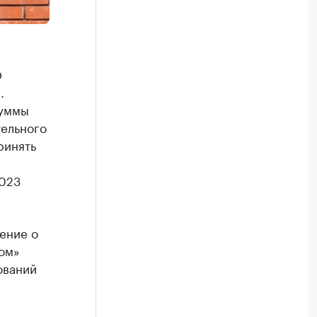
О
.
суммы
тельного
ринять
2023
ение о
ом»
ований