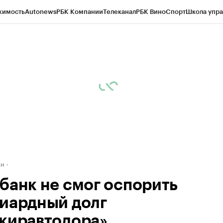
жимость
Autonews
РБК Компании
Телеканал
РБК Вино
Спорт
Школа упра
д
Стиль
Крипто
РБК Бизнес-среда
Дискуссионный клуб
Исследования
К
рагентов
Политика
Экономика
Бизнес
Технологии и медиа
Финансы
Рын
ан
банк не смог оспорить
иардный долг
киравтодора»