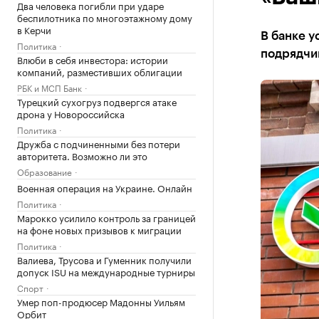
Два человека погибли при ударе
беспилотника по многоэтажному дому
в Керчи
В банке 
Политика
подрядчи
Влюби в себя инвестора: истории
компаний, разместивших облигации
РБК и МСП Банк
Турецкий сухогруз подвергся атаке
дрона у Новороссийска
Политика
Дружба с подчиненными без потери
авторитета. Возможно ли это
Образование
Военная операция на Украине. Онлайн
Политика
Марокко усилило контроль за границей
на фоне новых призывов к миграции
Политика
Валиева, Трусова и Гуменник получили
допуск ISU на международные турниры
Спорт
Умер поп-продюсер Мадонны Уильям
Орбит