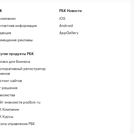
К
РБК Новости
компании
iOS
нтактная информация
Android
дакция
AppGallery
змещение рекламы
угие продукты РБК
лако для бизнеса
рпоративный регистратор
менов
стинг сайтов
г.решения
акомства
йт знакомств podbor.ru
К Компании
К Курсы
ола управления РБК