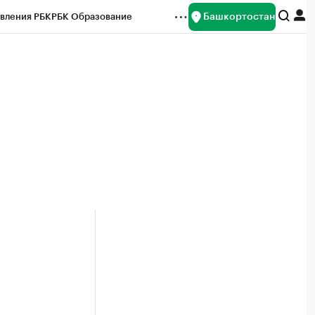
Башкортостан
вления РБК
РБК Образование
редитные рейтинги
Франшизы
Газета
ок наличной валюты