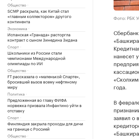
Общество
SCMP раскрыла, как Китай стал
«главным коллектором» другого
Фото: РБК 
континента
Экономика
Сбербанк 
Испанская «Гранада» расторгла
«Башкира
контракт с сыном Зинедина Зидана
Спорт
Кредитная
Школьники из России стали
нанесет 
чемпионами Международной
предприят
олимпиады по ИИ
Общество
кассацио
FT рассказала о «маленькой Спарте»,
«Сколхим
бросившей вызов всему нефтяному
года.
миру
Политика
Предложенная во главу ФИФА
В феврал
норвежка призвала Инфантино уйти в
признани
отставку
заявил о 
Спорт
Финляндия закрыла проходы для дичи
кредитор
на границе с Россией
«Башкирав
Общество