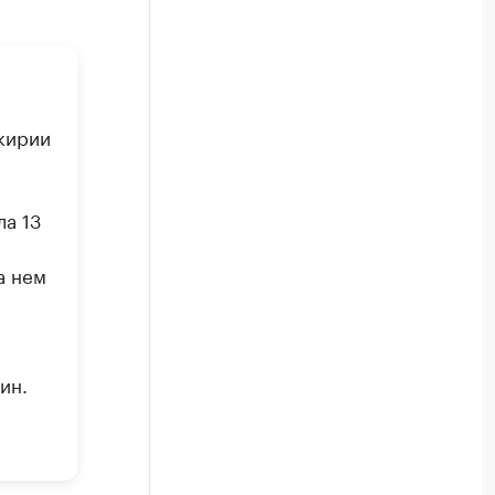
кирии
ла 13
а нем
ин.