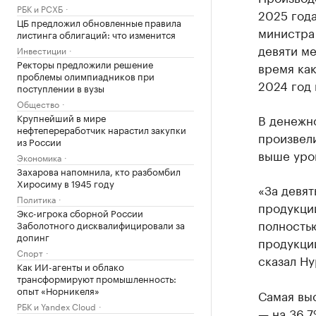
РБК и РСХБ
2025 года
ЦБ предложил обновленные правила
министра 
листинга облигаций: что изменится
девяти ме
Инвестиции
Ректоры предложили решение
время как
проблемы олимпиадников при
2024 год 
поступлении в вузы
Общество
Крупнейший в мире
В денежн
нефтепереработчик нарастил закупки
произвели
из России
выше уро
Экономика
Захарова напомнила, кто разбомбил
Хиросиму в 1945 году
«За девят
Политика
продукци
Экс-игрока сборной России
полность
Заболотного дисквалифицировали за
допинг
продукции
Спорт
сказал Ну
Как ИИ-агенты и облако
трансформируют промышленность:
опыт «Норникеля»
Самая вы
РБК и Yandex Cloud
— на 36,7