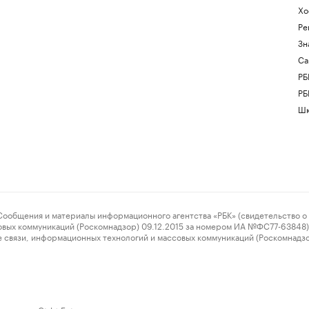
Хо
Ре
Зн
Са
РБ
РБ
Шк
ения и материалы информационного агентства «РБК» (свидетельство о 
овых коммуникаций (Роскомнадзор) 09.12.2015 за номером ИА №ФС77-63848) 
 связи, информационных технологий и массовых коммуникаций (Роскомнадз