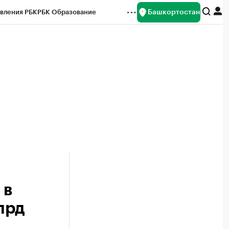
Башкортостан
вления РБК
РБК Образование
редитные рейтинги
Франшизы
Газета
ок наличной валюты
 в
лрд