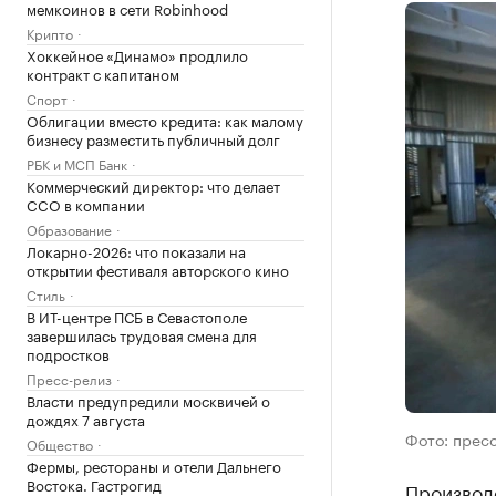
мемкоинов в сети Robinhood
Крипто
Хоккейное «Динамо» продлило
контракт с капитаном
Спорт
Облигации вместо кредита: как малому
бизнесу разместить публичный долг
РБК и МСП Банк
Коммерческий директор: что делает
CCO в компании
Образование
Локарно-2026: что показали на
открытии фестиваля авторского кино
Стиль
В ИТ-центре ПСБ в Севастополе
завершилась трудовая смена для
подростков
Пресс-релиз
Власти предупредили москвичей о
дождях 7 августа
Фото: прес
Общество
Фермы, рестораны и отели Дальнего
Востока. Гастрогид
Производ