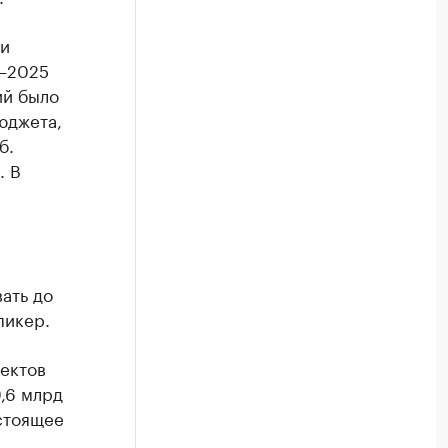
ли
1–2025
ий было
юджета,
б.
. В
ать до
пикер.
ектов
,6 млрд
астоящее
и