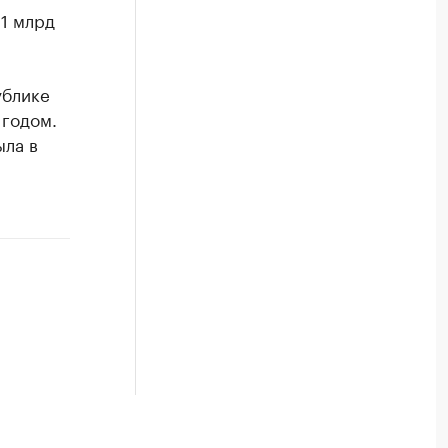
1 млрд
ублике
 годом.
ыла в