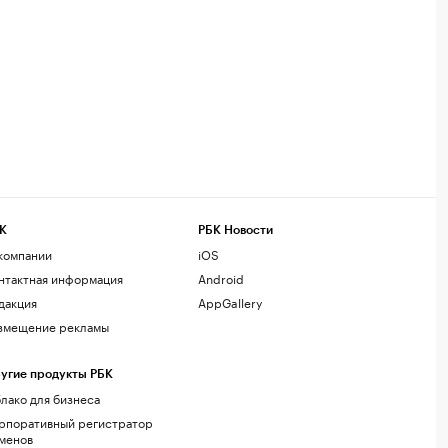
К
РБК Новости
компании
iOS
нтактная информация
Android
дакция
AppGallery
змещение рекламы
угие продукты РБК
лако для бизнеса
рпоративный регистратор
менов