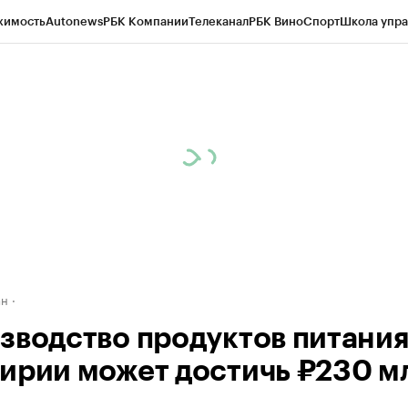
жимость
Autonews
РБК Компании
Телеканал
РБК Вино
Спорт
Школа упра
д
Стиль
Крипто
РБК Бизнес-среда
Дискуссионный клуб
Исследования
К
рагентов
Политика
Экономика
Бизнес
Технологии и медиа
Финансы
Рын
ан
зводство продуктов питания
ирии может достичь ₽230 м