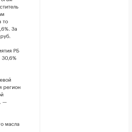
ститель
ам
в то
,6%. За
руб.
ятия РБ
а 30,6%
щевой
я регион
ой
, —
го масла
.