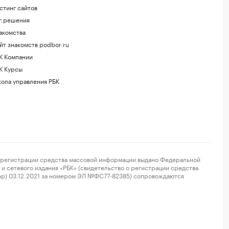
стинг сайтов
г.решения
акомства
йт знакомств podbor.ru
К Компании
К Курсы
ола управления РБК
регистрации средства массовой информации выдано Федеральной
и сетевого издания «РБК» (свидетельство о регистрации средства
ор) 03.12.2021 за номером ЭЛ №ФС77-82385) сопровождаются