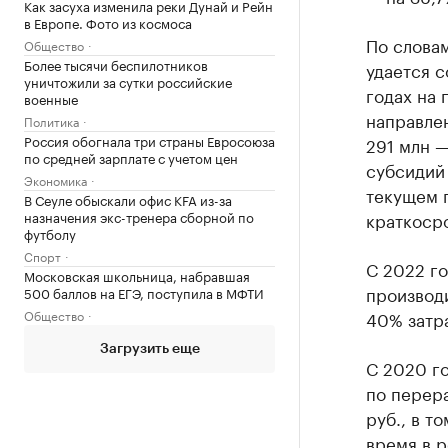
Как засуха изменила реки Дунай и Рейн
в Европе. Фото из космоса
По словам
Общество
Более тысячи беспилотников
удается с
уничтожили за сутки российские
годах на
военные
направлен
Политика
Россия обогнала три страны Евросоюза
291 млн —
по средней зарплате с учетом цен
субсидий
Экономика
текущем г
В Сеуле обыскали офис KFA из-за
назначения экс-тренера сборной по
краткоср
футболу
Спорт
С 2022 г
Московская школьница, набравшая
производ
500 баллов на ЕГЭ, поступила в МФТИ
Общество
40% затр
Загрузить еще
С 2020 го
по перера
руб., в т
время в р