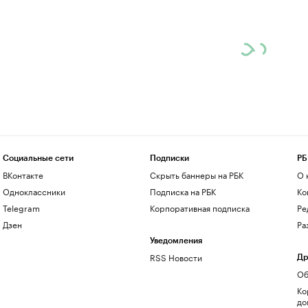
Социальные сети
Подписки
РБ
ВКонтакте
Скрыть баннеры на РБК
О 
Одноклассники
Подписка на РБК
Ко
Telegram
Корпоративная подписка
Ре
Дзен
Ра
Уведомления
RSS Новости
Др
Об
Ко
до