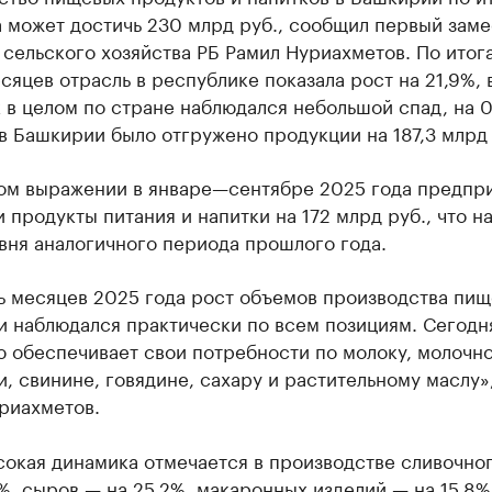
 может достичь 230 млрд руб., сообщил первый заме
сельского хозяйства РБ Рамил Нуриахметов. По итог
сяцев отрасль в республике показала рост на 21,9%, 
 в целом по стране наблюдался небольшой спад, на 0
в Башкирии было отгружено продукции на 187,3 млрд 
ом выражении в январе—сентябре 2025 года предпри
 продукты питания и напитки на 172 млрд руб., что н
вня аналогичного периода прошлого года.
ь месяцев 2025 года рост объемов производства пи
и наблюдался практически по всем позициям. Сегодн
ю обеспечивает свои потребности по молоку, молочн
, свинине, говядине, сахару и растительному маслу»
риахметов.
сокая динамика отмечается в производстве сливочно
%, сыров — на 25,2%, макаронных изделий — на 15,8%