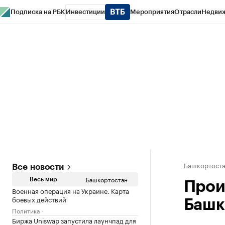
Подписка на РБК
Инвестиции
Мероприятия
Отрасли
Недви
РБК Курсы
РБК Life
Тренды
Визионеры
Национальные проекты
Горо
Спецпроекты СПб
Конференции СПб
Спецпроекты
Проверка конт
Башкортост
Все новости
Башкортостан
Весь мир
Прои
Военная операция на Украине. Карта
боевых действий
Башк
Политика
Биржа Uniswap запустила лаунчпад для