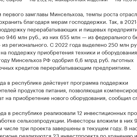
 первого замглавы Минсельхоза, темпы роста отрас
охранить благодаря мерам господдержки. Так, в 202
 поддержку перерабатывающих и пищевых предприят
о 946 млн руб., из них 655 млн — из федерального б
 из регионального. С 2022 года выделено 250 млн ру
 на поддержку приобретения техники и оборудования
оду Минсельхоз РФ одобрил 6,6 млрд руб. льготных
очных кредитов перерабатывающим предприятиям.
ода в республике действует программа поддержки
ителей продуктов питания, позволяющая компенсиров
ат на приобретение нового оборудования, сообщил с
да в республике реализовали 12 инвестиционных про
ботке сельхозпродукции. Инвесторы вложили в них 9
ом числе три проекта завершены в текущем году. В н
егионе реализуются 23 инвестпроекта по хранению 