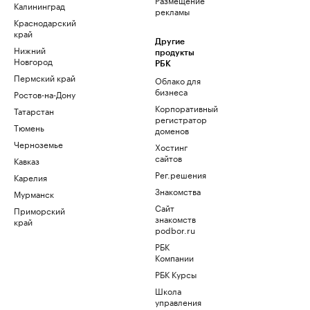
Калининград
рекламы
Краснодарский
край
Другие
Нижний
продукты
Новгород
РБК
Пермский край
Облако для
бизнеса
Ростов-на-Дону
Корпоративный
Татарстан
регистратор
Тюмень
доменов
Черноземье
Хостинг
сайтов
Кавказ
Рег.решения
Карелия
Знакомства
Мурманск
Сайт
Приморский
знакомств
край
podbor.ru
РБК
Компании
РБК Курсы
Школа
управления