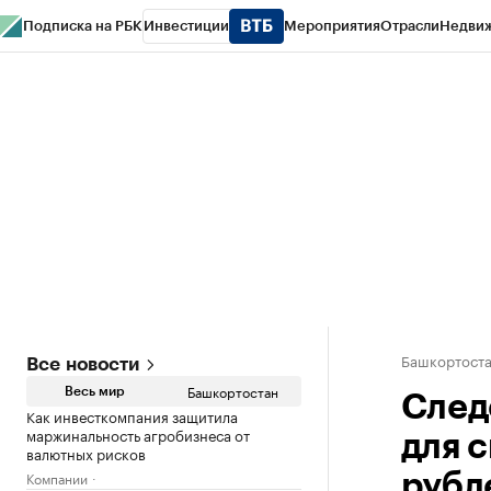
Подписка на РБК
Инвестиции
Мероприятия
Отрасли
Недви
РБК Курсы
РБК Life
Тренды
Визионеры
Национальные проекты
Горо
Спецпроекты СПб
Конференции СПб
Спецпроекты
Проверка конт
Башкортост
Все новости
Башкортостан
Весь мир
След
Как инвесткомпания защитила
маржинальность агробизнеса от
для 
валютных рисков
Компании
рубл