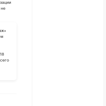
изации
 не
аж»
ем
18
Всего