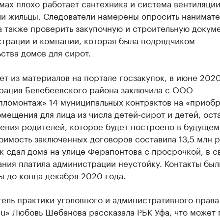
омах плохо работает сантехника и система вентиляции
ли жильцы. Следователи намерены опросить нанимат
а также проверить закупочную и строительную докум
страции и компании, которая была подрядчиком
ства домов для сирот.
ет из материалов на портале госзакупок, в июне 202
рация Белебеевского района заключила с ООО
пломонтаж» 14 муниципальных контрактов на «приоб
мещения для лица из числа детей-сирот и детей, ос
ения родителей, которое будет построено в будущем
имость заключенных договоров составила 13,5 млн р
 сдал дома на улице Ферапонтова с просрочкой, в с
ния платила администрации неустойку. Контакты был
 до конца декабря 2020 года.
ель практики уголовного и административного права
u» Любовь Шебанова рассказала РБК Уфа, что может 