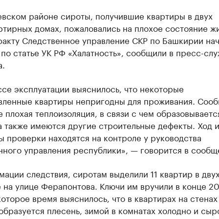
евском районе сироты, получившие квартиры в двух
тирных домах, пожаловались на плохое состояние жи
факту Следственное управление СКР по Башкирии на
по статье УК РФ «Халатность», сообщили в пресс-сл
а.
се эксплуатации выяснилось, что некоторые
вленные квартиры непригодны для проживания. Сооб
е плохая теплоизоляция, в связи с чем образовываетс
а также имеются другие строительные дефекты. Ход 
ы проверки находятся на контроле у руководства
нного управления республики», — говорится в сообщ
ации следствия, сиротам выделили 11 квартир в дву
 на улице Ферапонтова. Ключи им вручили в конце 20
оторое время выяснилось, что в квартирах на стенах
образуется плесень, зимой в комнатах холодно и сыр