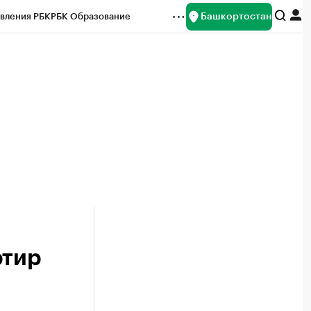
Башкортостан
вления РБК
РБК Образование
редитные рейтинги
Франшизы
Газета
ок наличной валюты
ртир