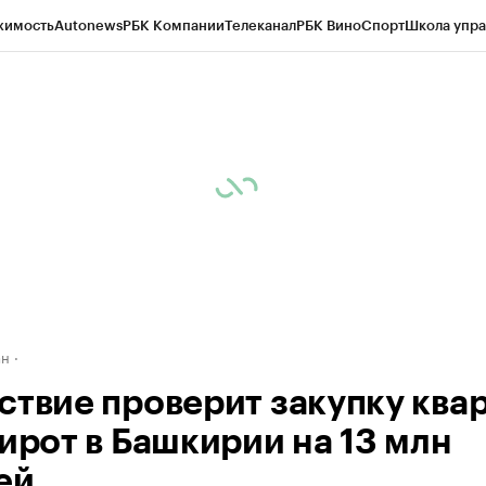
жимость
Autonews
РБК Компании
Телеканал
РБК Вино
Спорт
Школа упра
д
Стиль
Крипто
РБК Бизнес-среда
Дискуссионный клуб
Исследования
К
рагентов
Политика
Экономика
Бизнес
Технологии и медиа
Финансы
Рын
ан
ствие проверит закупку ква
сирот в Башкирии на 13 млн
ей