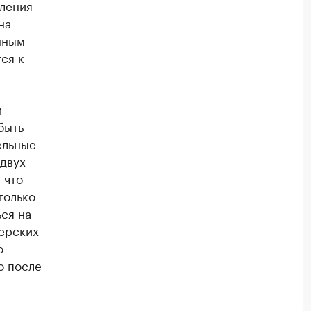
вления
на
нным
ся к
и
быть
ельные
 двух
 что
только
ся на
терских
о
о после