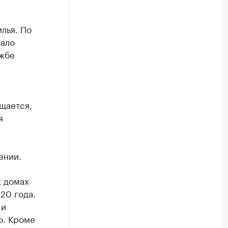
лья. По
чало
ужбе
щается,
я
и
ении.
х домах
20 года.
 и
о. Кроме