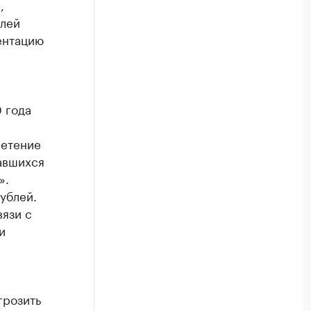
,
елей
ентацию
0 года
ретение
тавшихся
».
ублей.
вязи с
и
грозить