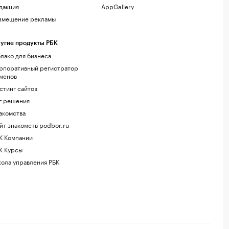
дакция
AppGallery
змещение рекламы
угие продукты РБК
лако для бизнеса
рпоративный регистратор
менов
стинг сайтов
г.решения
акомства
йт знакомств podbor.ru
К Компании
К Курсы
ола управления РБК