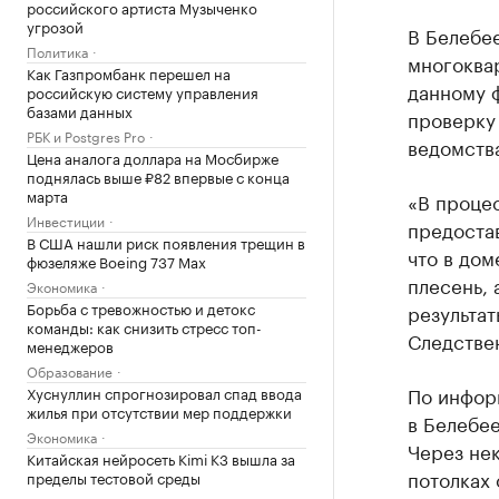
российского артиста Музыченко
угрозой
В Белебе
Политика
многоквар
Как Газпромбанк перешел на
данному 
российскую систему управления
базами данных
проверку 
РБК и Postgres Pro
ведомств
Цена аналога доллара на Мосбирже
поднялась выше ₽82 впервые с конца
марта
«В процес
Инвестиции
предоста
В США нашли риск появления трещин в
что в дом
фюзеляже Boeing 737 Max
плесень, 
Экономика
Борьба с тревожностью и детокс
результат
команды: как снизить стресс топ-
Следстве
менеджеров
Образование
По информ
Хуснуллин спрогнозировал спад ввода
жилья при отсутствии мер поддержки
в Белебее
Экономика
Через нек
Китайская нейросеть Kimi K3 вышла за
потолках 
пределы тестовой среды