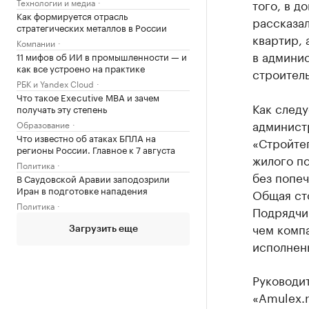
Технологии и медиа
того, в д
Как формируется отрасль
рассказа
стратегических металлов в России
квартир, 
Компании
в админи
11 мифов об ИИ в промышленности — и
как все устроено на практике
строитель
РБК и Yandex Cloud
Что такое Executive MBA и зачем
Как следу
получать эту степень
админист
Образование
Что известно об атаках БПЛА на
«Стройте
регионы России. Главное к 7 августа
жилого по
Политика
без попеч
В Саудовской Аравии заподозрили
Иран в подготовке нападения
Общая сто
Политика
Подрядчик
чем компа
Загрузить еще
исполнены
Руководит
«Amulex.r