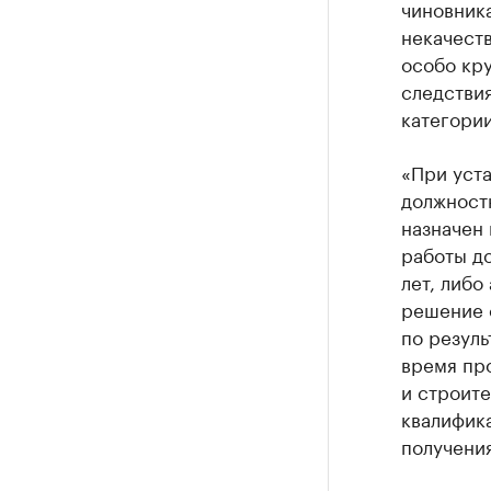
чиновника
некачеств
особо кр
следствия
категори
«При уста
должностн
назначен 
работы до
лет, либо
решение 
по резуль
время про
и строите
квалифик
получения