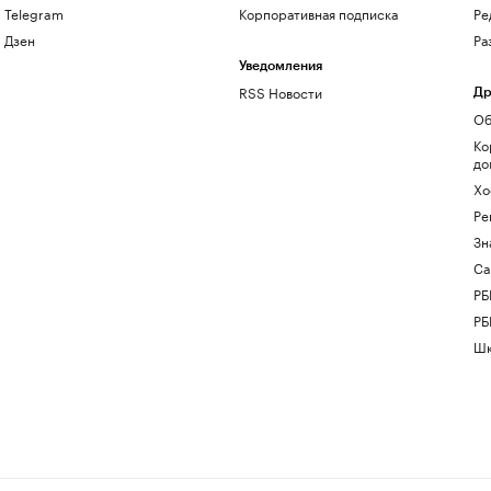
Telegram
Корпоративная подписка
Ре
Дзен
Ра
Уведомления
RSS Новости
Др
Об
Ко
до
Хо
Ре
Зн
Са
РБ
РБ
Шк