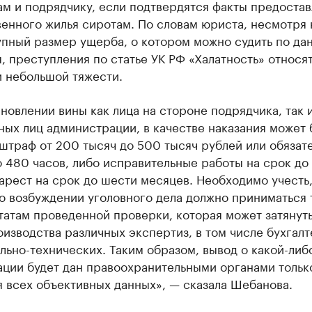
м и подрядчику, если подтвердятся факты предоста
енного жилья сиротам. По словам юриста, несмотря 
упный размер ущерба, о котором можно судить по да
, преступления по статье УК РФ «Халатность» относят
и небольшой тяжести.
новлении вины как лица на стороне подрядчика, так 
ых лиц администрации, в качестве наказания может 
штраф от 200 тысяч до 500 тысяч рублей или обязат
 480 часов, либо исправительные работы на срок до
 арест на срок до шести месяцев. Необходимо учесть,
о возбуждении уголовного дела должно приниматься 
татам проведенной проверки, которая может затянуть
изводства различных экспертиз, в том числе бухгал
льно-технических. Таким образом, вывод о какой-либ
ации будет дан правоохранительными органами тольк
 всех объективных данных», — сказала Шебанова.