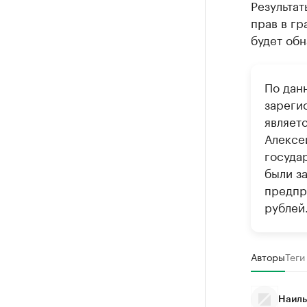
Результат
прав в гр
будет обн
По дан
зареги
являет
Алексе
госуда
были з
предпри
рублей
Авторы
Теги
Наиль