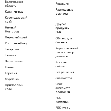
Вологодская
Редакция
область
Размещение
Калининград
рекламы
Краснодарский
край
Другие
Нижний
продукты
Новгород
РБК
Пермский край
Облако для
бизнеса
Ростов-на-Дону
Корпоративный
Татарстан
регистратор
Тюмень
доменов
Черноземье
Хостинг
сайтов
Кавказ
Рег.решения
Карелия
Знакомства
Мурманск
Сайт
Приморский
знакомств
край
podbor.ru
РБК
Компании
РБК Курсы