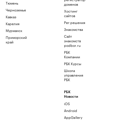
Тюмень
доменов
Черноземье
Хостинг
сайтов
Кавказ
Рег.решения
Карелия
Знакомства
Мурманск
Сайт
Приморский
знакомств
край
podbor.ru
РБК
Компании
РБК Курсы
Школа
управления
РБК
РБК
Новости
iOS
Android
AppGallery