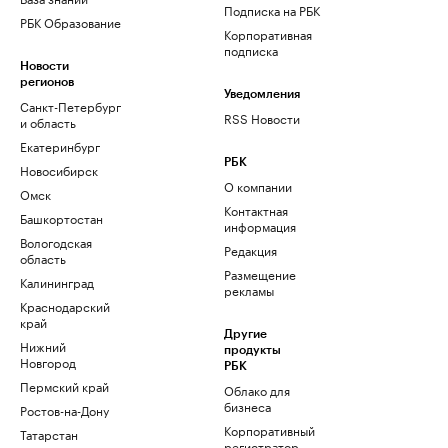
Подписка на РБК
РБК Образование
Корпоративная
подписка
Новости
регионов
Уведомления
Санкт-Петербург
RSS Новости
и область
Екатеринбург
РБК
Новосибирск
О компании
Омск
Контактная
Башкортостан
информация
Вологодская
Редакция
область
Размещение
Калининград
рекламы
Краснодарский
край
Другие
Нижний
продукты
Новгород
РБК
Пермский край
Облако для
бизнеса
Ростов-на-Дону
Корпоративный
Татарстан
регистратор