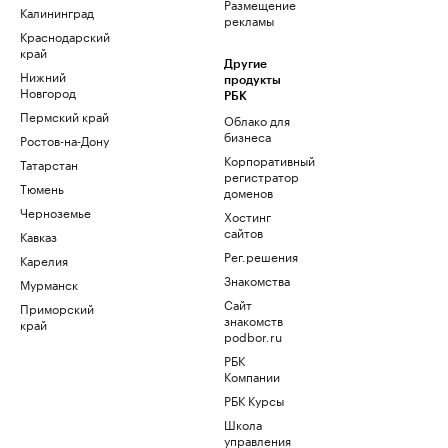
Размещение
Калининград
рекламы
Краснодарский
край
Другие
Нижний
продукты
Новгород
РБК
Пермский край
Облако для
бизнеса
Ростов-на-Дону
Корпоративный
Татарстан
регистратор
Тюмень
доменов
Черноземье
Хостинг
сайтов
Кавказ
Рег.решения
Карелия
Знакомства
Мурманск
Сайт
Приморский
знакомств
край
podbor.ru
РБК
Компании
РБК Курсы
Школа
управления