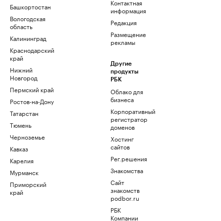
Контактная
Башкортостан
информация
Вологодская
Редакция
область
Размещение
Калининград
рекламы
Краснодарский
край
Другие
Нижний
продукты
Новгород
РБК
Пермский край
Облако для
бизнеса
Ростов-на-Дону
Корпоративный
Татарстан
регистратор
Тюмень
доменов
Черноземье
Хостинг
сайтов
Кавказ
Рег.решения
Карелия
Знакомства
Мурманск
Сайт
Приморский
знакомств
край
podbor.ru
РБК
Компании