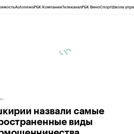
жимость
Autonews
РБК Компании
Телеканал
РБК Вино
Спорт
Школа упра
д
Стиль
Крипто
РБК Бизнес-среда
Дискуссионный клуб
Исследования
К
рагентов
Политика
Экономика
Бизнес
Технологии и медиа
Финансы
Рын
ан
шкирии назвали самые
ространенные виды
рмошенничества