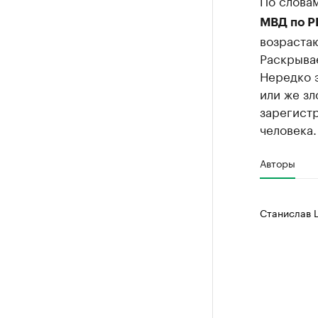
МВД по Р
возрастаю
Раскрывае
Нередко э
или же зл
зарегист
человека.
Авторы
Станислав 