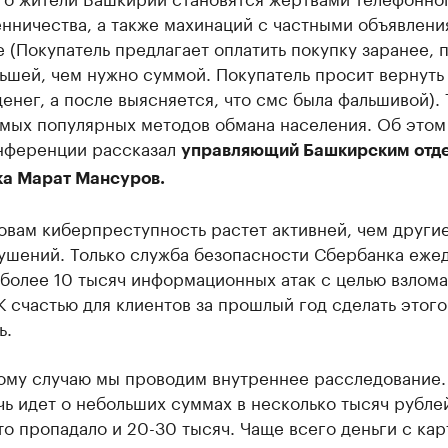
нничества, а также махинаций с частными объявлени
 (Покупатель предлагает оплатить покупку заранее, 
ьшей, чем нужно суммой. Покупатель просит вернуть
енег, а после выясняется, что смс была фальшивой). 
амых популярных методов обмана населения. Об этом
нференции рассказал
управляющий Башкирским отд
а Марат Мансуров.
овам киберпреступность растет активней, чем други
ушений. Только служба безопасности Сбербанка еже
более 10 тысяч информационных атак с целью взлома
К счастью для клиентов за прошлый год сделать этого
ь.
дому случаю мы проводим внутреннее расследование.
чь идет о небольших суммах в несколько тысяч рублей
то пропадало и 20-30 тысяч. Чаще всего деньги с кар