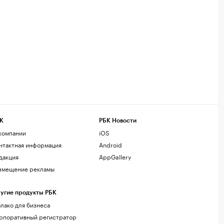
К
РБК Новости
компании
iOS
нтактная информация
Android
дакция
AppGallery
змещение рекламы
угие продукты РБК
лако для бизнеса
рпоративный регистратор