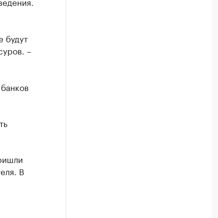
ведения.
е будут
суров. –
 банков
ть
пришли
еля. В