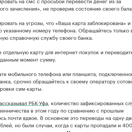
ировать на смс с просьбой перевести денег из-за
го зачисления», не проверив состояние своего бала
ировать на угрозы, что «Ваша карта заблокирована» и
о указанному номеру телефона. Обращайтесь только 
ную справочную службу своего банка.
е отдельную карту для интернет-покупок и переводит
 данным момент сумму.
ате мобильного телефона или планшета, подключенно
анка, срочно обращайтесь к своему оператору сотов
ровки сим-карты.
ассказывал РБК-Уфа
, количество зафиксированных сл
енничества в этом году по сравнению с прошлым
сь почти вдвое. В основном это переводы на одну-дв
блей, но были случаи, когда с карты пропадали и 400
м,