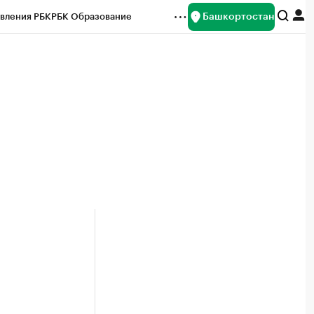
Башкортостан
вления РБК
РБК Образование
редитные рейтинги
Франшизы
Газета
ок наличной валюты