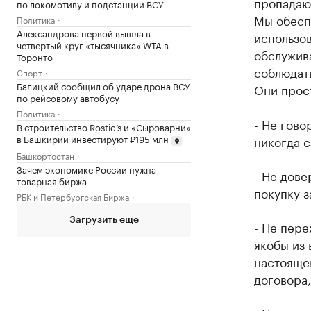
пропадают
по локомотиву и подстанции ВСУ
Мы обесп
Политика
Александрова первой вышла в
использо
четвертый круг «тысячника» WTA в
обслужива
Торонто
соблюдать
Спорт
Балицкий сообщил об ударе дрона ВСУ
Они прос
по рейсовому автобусу
Политика
- Не гово
В строительство Rostic’s и «Сыроварни»
в Башкирии инвестируют ₽195 млн
никогда с
Башкортостан
Зачем экономике России нужна
- Не дове
товарная биржа
покупку 
РБК и Петербургская Биржа
Загрузить еще
- Не пере
якобы из 
настоящем
договора,