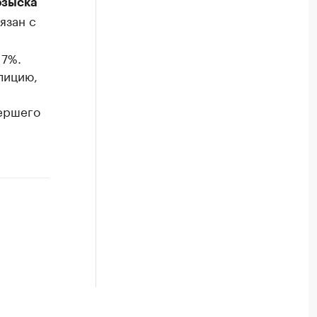
озыска
язан с
17%.
лицию,
мершего