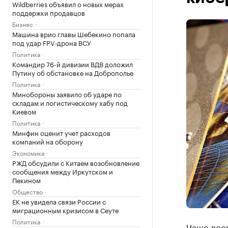
Wildberries объявил о новых мерах
поддержки продавцов
Бизнес
Машина врио главы Шебекино попала
под удар FPV‑дрона ВСУ
Политика
Командир 76-й дивизии ВДВ доложил
Путину об обстановке на Доброполье
Политика
Минобороны заявило об ударе по
складам и логистическому хабу под
Киевом
Политика
Минфин оценит учет расходов
компаний на оборону
Экономика
РЖД обсудили с Китаем возобновление
сообщения между Иркутском и
Пекином
Общество
ЕК не увидела связи России с
миграционным кризисом в Сеуте
Политика
Чаще все