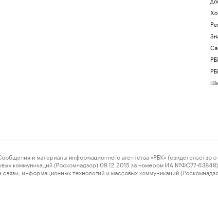
до
Хо
Ре
Зн
Са
РБ
РБ
Шк
ения и материалы информационного агентства «РБК» (свидетельство о 
овых коммуникаций (Роскомнадзор) 09.12.2015 за номером ИА №ФС77-63848) 
 связи, информационных технологий и массовых коммуникаций (Роскомнадз