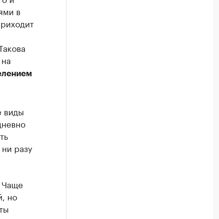
ями в
приходит
Такова
 на
елением
е виды
дневно
ть
 ни разу
 Чаще
, но
ты