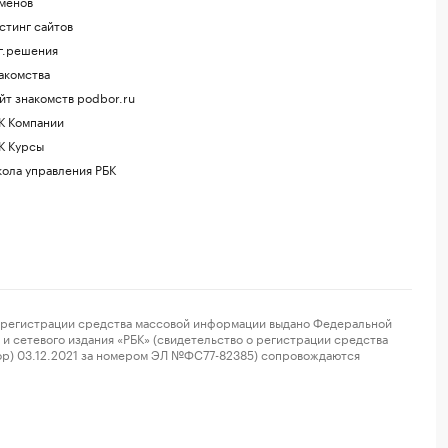
менов
стинг сайтов
г.решения
акомства
йт знакомств podbor.ru
К Компании
К Курсы
ола управления РБК
регистрации средства массовой информации выдано Федеральной
и сетевого издания «РБК» (свидетельство о регистрации средства
ор) 03.12.2021 за номером ЭЛ №ФС77-82385) сопровождаются