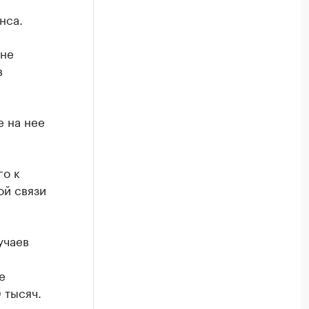
нса.
 не
в
е на нее
го к
ой связи
учаев
е
 тысяч.