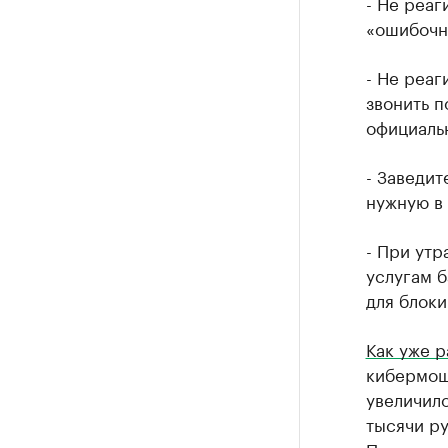
- Не реаг
«ошибочно
- Не реаг
звонить п
официаль
- Заведит
нужную в
- При утр
услугам б
для блоки
Как уже р
кибермош
увеличило
тысячи ру
По слова