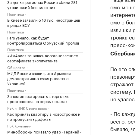
За день в регионах России сбили 281
смс-моше
украинский беспилотник
интернете
Политика
В Киеве заявили о 16 тыс. иностранцев
смс с бол
в рядах ВСУ
излишки д
Политика
тройка с
Fars узнало, как будет
контролироваться Ормузский пролив
пресс-ко
Политика
Сбербанк
«ИжАвиа» занялась восстановлением
сертификата эксплуатанта
Общество
По его сл
МИД России заявил, что Армения
правонар
демонстративно «заигрывает» с
отражает 
Украиной
систему. 
Политика
Зачем инвестировать в торговые
не удалос
пространства на первых этажах
РБК и ПИК Серия плюс
- По каж
Как принять квартиру в новостройке и
не пропустить дефекты
всего, ре
РБК Компании
бывало, ч
Минобороны показало удар «Гераней»