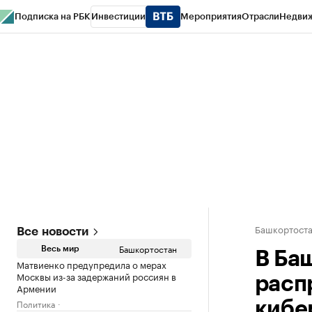
Подписка на РБК
Инвестиции
Мероприятия
Отрасли
Недви
РБК Курсы
РБК Life
Тренды
Визионеры
Национальные проекты
Горо
Спецпроекты СПб
Конференции СПб
Спецпроекты
Проверка конт
Башкортост
Все новости
Башкортостан
Весь мир
В Ба
Матвиенко предупредила о мерах
Москвы из-за задержаний россиян в
расп
Армении
Политика
кибе