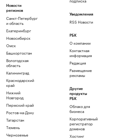
подписка
Новости
регионов
Уведомления
Санкт-Петербург
RSS Новости
и область
Екатеринбург
РБК
Новосибирск
О компании
Омск
Контактная
Башкортостан
информация
Вологодская
Редакция
область
Размещение
Калининград
рекламы
Краснодарский
край
Другие
Нижний
продукты
Новгород
РБК
Пермский край
Облако для
бизнеса
Ростов-на-Дону
Корпоративный
Татарстан
регистратор
Тюмень
доменов
Черноземье
Хостинг