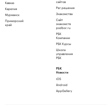
сайтов
Кавказ
Рег.решения
Карелия
Знакомства
Мурманск
Сайт
Приморский
знакомств
край
podbor.ru
РБК
Компании
РБК Курсы
Школа
управления
РБК
РБК
Новости
iOS
Android
AppGallery