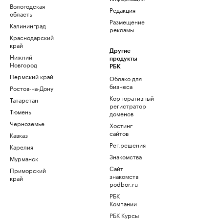
Вологодская
Редакция
область
Размещение
Калининград
рекламы
Краснодарский
край
Другие
Нижний
продукты
Новгород
РБК
Пермский край
Облако для
бизнеса
Ростов-на-Дону
Корпоративный
Татарстан
регистратор
Тюмень
доменов
Черноземье
Хостинг
сайтов
Кавказ
Рег.решения
Карелия
Знакомства
Мурманск
Сайт
Приморский
знакомств
край
podbor.ru
РБК
Компании
РБК Курсы