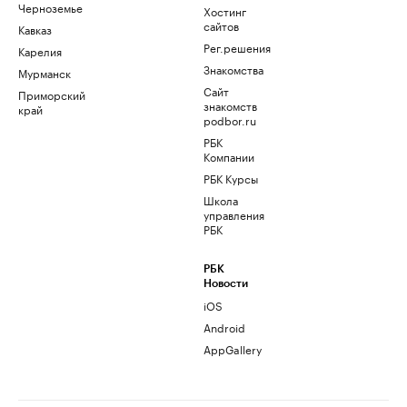
Черноземье
Хостинг
сайтов
Кавказ
Рег.решения
Карелия
Знакомства
Мурманск
Сайт
Приморский
знакомств
край
podbor.ru
РБК
Компании
РБК Курсы
Школа
управления
РБК
РБК
Новости
iOS
Android
AppGallery