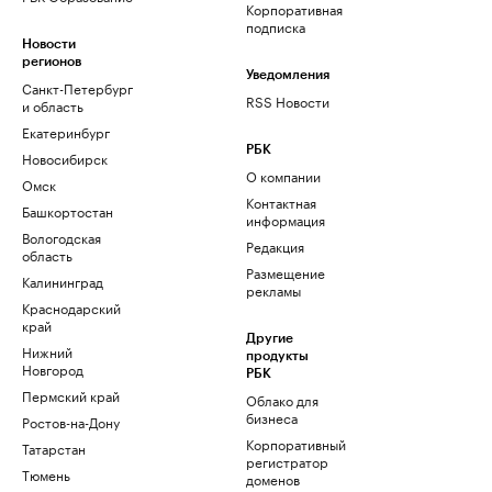
Корпоративная
подписка
Новости
регионов
Уведомления
Санкт-Петербург
RSS Новости
и область
Екатеринбург
РБК
Новосибирск
О компании
Омск
Контактная
Башкортостан
информация
Вологодская
Редакция
область
Размещение
Калининград
рекламы
Краснодарский
край
Другие
Нижний
продукты
Новгород
РБК
Пермский край
Облако для
бизнеса
Ростов-на-Дону
Корпоративный
Татарстан
регистратор
Тюмень
доменов