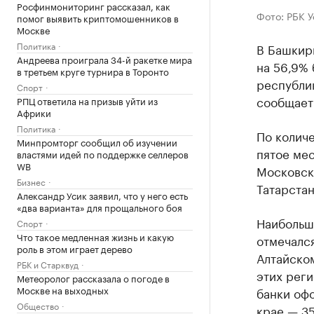
Росфинмониторинг рассказал, как
Фото: РБК 
помог выявить криптомошенников в
Москве
Политика
В Башкири
Андреева проиграла 34-й ракетке мира
на 56,9% 
в третьем круге турнира в Торонто
республик
Спорт
сообщает
РПЦ ответила на призыв уйти из
Африки
Политика
По колич
Минпромторг сообщил об изучении
пятое мес
властями идей по поддержке селлеров
WB
Московска
Бизнес
Татарстан
Александр Усик заявил, что у него есть
«два варианта» для прощального боя
Наибольш
Спорт
Что такое медленная жизнь и какую
отмечался
роль в этом играет дерево
Алтайском
РБК и Старквуд
этих реги
Метеоролог рассказала о погоде в
Москве на выходных
банки офо
Общество
крае — 35