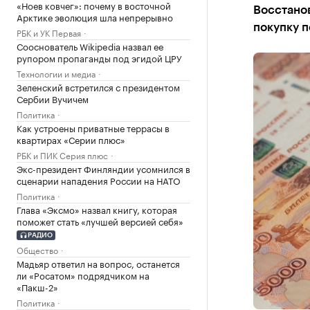
«Ноев ковчег»: почему в восточной
Восстанов
Арктике эволюция шла непрерывно
покупку 
РБК и УК Первая
Сооснователь Wikipedia назвал ее
рупором пропаганды под эгидой ЦРУ
Технологии и медиа
Зеленский встретился с президентом
Сербии Вучичем
Политика
Как устроены приватные террасы в
квартирах «Серии плюс»
РБК и ПИК Серия плюс
Экс-президент Финляндии усомнился в
сценарии нападения России на НАТО
Политика
Глава «Эксмо» назвал книгу, которая
поможет стать «лучшей версией себя»
РАДИО
Общество
Мадьяр ответил на вопрос, останется
ли «Росатом» подрядчиком на
«Пакш-2»
Политика