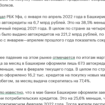
Волков.
щал
РБК Уфа, с января по апрель 2022 года в Башкири
автокредиты на 6,7 млрд рублей. Это на 38,5% мень
ичный период 2021 года. В целом по стране за четыр
 было выдано автокредитов на 221,2 млрд рублей, по
ю с январем—апрелем прошлого года показатель сок
ее падение на этом рынке
отмечается
по итогам мар
да за месяц в Башкирии оформили лишь 673 автокреди
меньше, чем в феврале текущего года. В целом по стр
о оформлено 16,2 тыс. кредитов на покупку новых м
обегом, за месяц выдача сократилась на 77,4%.
ло известно
, что в мае банки Башкирии оформили з
чи потребительских кредитов. Это на 25,6% меньше, 
докризисном феврале 2022 года. Тогда жители респу