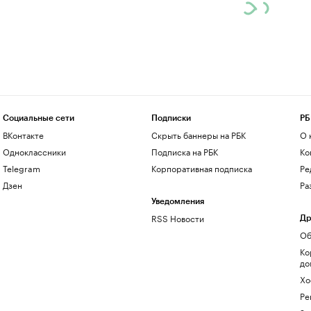
Социальные сети
Подписки
РБ
ВКонтакте
Скрыть баннеры на РБК
О 
Одноклассники
Подписка на РБК
Ко
Telegram
Корпоративная подписка
Ре
Дзен
Ра
Уведомления
RSS Новости
Др
Об
Ко
до
Хо
Ре