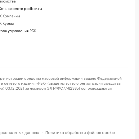
акомства
йт знакомств podbor.ru
К Компании
К Курсы
ола управления РБК
регистрации средства массовой информации выдано Федеральной
и сетевого издания «РБК» (свидетельство о регистрации средства
ор) 03.12.2021 за номером ЭЛ №ФС77-82385) сопровождаются
ерсональных данных
Политика обработки файлов cookie
·