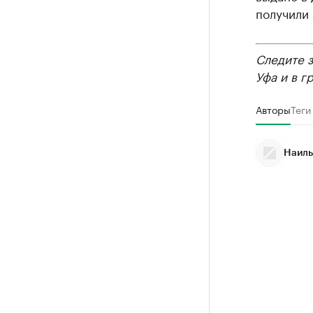
получили 
Следите 
Уфа и в г
Авторы
Теги
Наиль