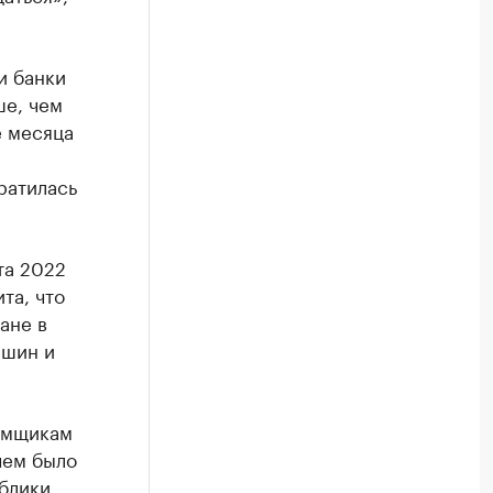
и банки
ше, чем
е месяца
ратилась
та 2022
та, что
ане в
ашин и
аемщикам
чем было
блики