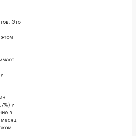
тов. Это
 этом
имает
 и
ин
,7%) и
ние в
а месяц
йском