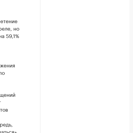
ретение
реле, но
на 59,1%
ижения
по
ащений
т
тов
редь,
аться»,