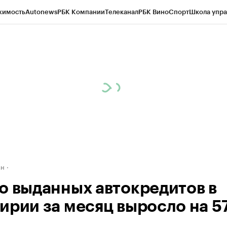
жимость
Autonews
РБК Компании
Телеканал
РБК Вино
Спорт
Школа упра
д
Стиль
Крипто
РБК Бизнес-среда
Дискуссионный клуб
Исследования
К
рагентов
Политика
Экономика
Бизнес
Технологии и медиа
Финансы
Рын
ан
о выданных автокредитов в
ирии за месяц выросло на 5