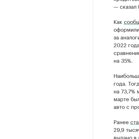
— сказал 
Как
сооб
оформили 
за аналог
2022 года
сравнени
на 35%.
Наибольш
года. Тог
на 73,7% 
марте был
авто с пр
Ранее
ста
29,9 тыся
выдано в 