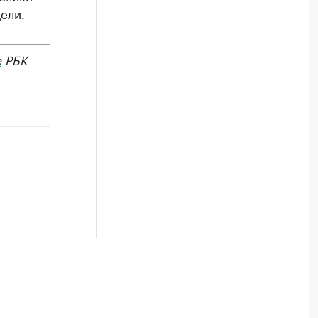
ели.
е
РБК