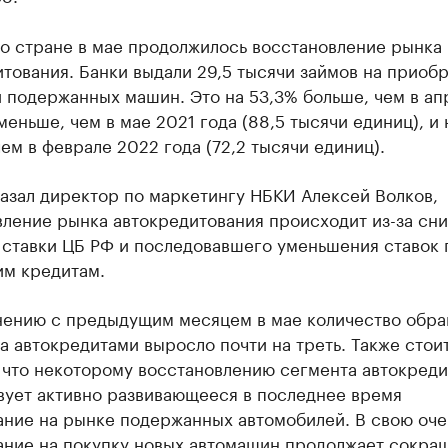
по стране в мае продолжилось восстановление рынка
тования. Банки выдали 29,5 тысячи займов на приоб
 подержанных машин. Это на 53,3% больше, чем в ап
меньше, чем в мае 2021 года (88,5 тысячи единиц), и 
ем в феврале 2022 года (72,2 тысячи единиц).
азал директор по маркетингу НБКИ Алексей Волков,
вление рынка автокредитования происходит из-за сн
 ставки ЦБ РФ и последовавшего уменьшения ставок 
им кредитам.
нению с предыдущим месяцем в мае количество обр
а автокредитами выросло почти на треть. Также стои
 что некоторому восстановлению сегмента автокреди
вует активно развивающееся в последнее время
ание на рынке подержанных автомобилей. В свою оче
ание на покупку новых автомашин продолжает сокращ