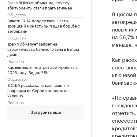
Глава ВЦИОМ объяснил, почему
абитуриенты стали прагматичнее
В целом 
Общество
Власти США поддержали Свято-
автокреди
Троицкий монастырь РПЦЗ в борьбе с
новых или
ветряками
на 66,7% 
Общество
меньше, ч
Трамп обжалует запрет на
строительство бального зала в Белом
доме
Как расск
Политика
восстано
Как выглядит портрет абитуриента в
2026 году. Видео РБК
ключевой
Общество
банковск
В США рассказали, как помогли
снарядам из Сербии попасть на
Украину
«По срав
Политика
граждан з
отметить,
Загрузить еще
способст
кредитов
кредитов