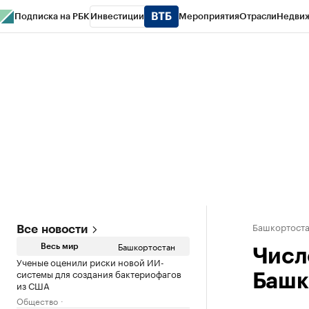
Подписка на РБК
Инвестиции
Мероприятия
Отрасли
Недви
РБК Курсы
РБК Life
Тренды
Визионеры
Национальные проекты
Горо
Спецпроекты СПб
Конференции СПб
Спецпроекты
Проверка конт
Башкортост
Все новости
Башкортостан
Весь мир
Числ
Ученые оценили риски новой ИИ-
системы для создания бактериофагов
Башк
из США
Общество