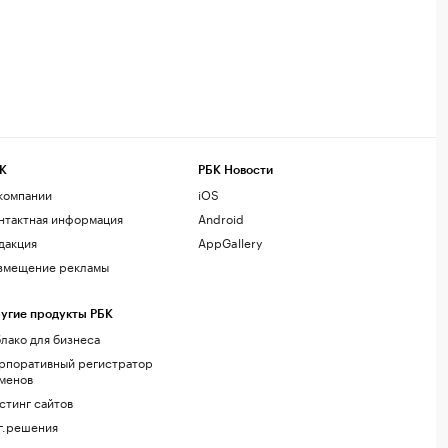
К
РБК Новости
компании
iOS
нтактная информация
Android
дакция
AppGallery
змещение рекламы
угие продукты РБК
лако для бизнеса
рпоративный регистратор
менов
стинг сайтов
г.решения