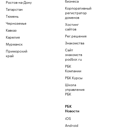
бизнеса
Ростов-на-Дону
Корпоративный
Татарстан
регистратор
Тюмень
доменов
Черноземье
Хостинг
сайтов
Кавказ
Рег.решения
Карелия
Знакомства
Мурманск
Сайт
Приморский
знакомств
край
podbor.ru
РБК
Компании
РБК Курсы
Школа
управления
РБК
РБК
Новости
iOS
Android