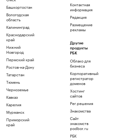
Контактная
Башкортостан
информация
Вологодская
Редакция
область
Размещение
Калининград
рекламы
Краснодарский
край
Другие
Нижний
продукты
Новгород
РБК
Пермский край
Облако для
бизнеса
Ростов-на-Дону
Корпоративный
Татарстан
регистратор
Тюмень
доменов
Черноземье
Хостинг
сайтов
Кавказ
Рег.решения
Карелия
Знакомства
Мурманск
Сайт
Приморский
знакомств
край
podbor.ru
РБК