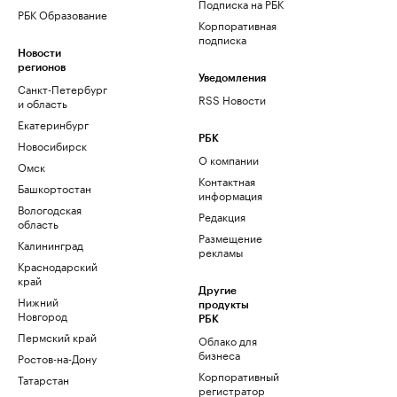
Подписка на РБК
РБК Образование
Корпоративная
подписка
Новости
регионов
Уведомления
Санкт-Петербург
RSS Новости
и область
Екатеринбург
РБК
Новосибирск
О компании
Омск
Контактная
Башкортостан
информация
Вологодская
Редакция
область
Размещение
Калининград
рекламы
Краснодарский
край
Другие
Нижний
продукты
Новгород
РБК
Пермский край
Облако для
бизнеса
Ростов-на-Дону
Корпоративный
Татарстан
регистратор