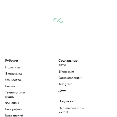
Рубрики
Социальные
сети
Политика
ВКонтакте
Экономика
Одноклассники
Общество
Telegram
Бизнес
Дзен
Технологии и
медиа
Финансы
Подписки
Скрыть баннеры
Биографии
на РБК
База знаний