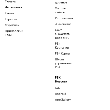
Тюмень
доменов
Черноземье
Хостинг
сайтов
Кавказ
Рег.решения
Карелия
Знакомства
Мурманск
Сайт
Приморский
знакомств
край
podbor.ru
РБК
Компании
РБК Курсы
Школа
управления
РБК
РБК
Новости
iOS
Android
AppGallery