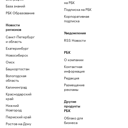
на РБК
База знаний
Подписка на РБК
РБК Образование
Корпоративная
подписка
Новости
регионов
Уведомления
Санкт-Петербург
RSS Новости
и область
Екатеринбург
РБК
Новосибирск
О компании
Омск
Контактная
Башкортостан
информация
Вологодская
Редакция
область
Размещение
Калининград
рекламы
Краснодарский
край
Другие
Нижний
продукты
Новгород
РБК
Пермский край
Облако для
бизнеса
Ростов-на-Дону