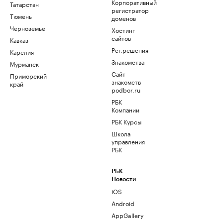
Корпоративный
Татарстан
регистратор
Тюмень
доменов
Черноземье
Хостинг
сайтов
Кавказ
Рег.решения
Карелия
Знакомства
Мурманск
Сайт
Приморский
знакомств
край
podbor.ru
РБК
Компании
РБК Курсы
Школа
управления
РБК
РБК
Новости
iOS
Android
AppGallery