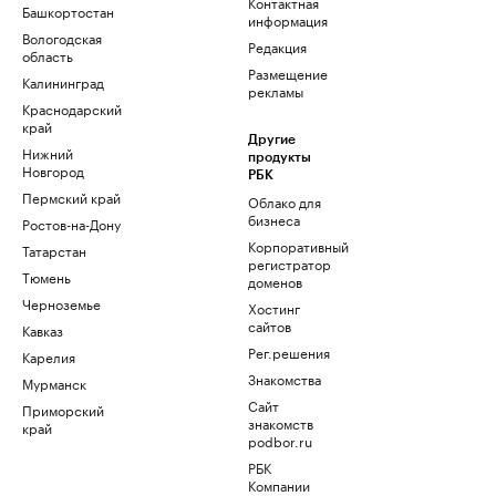
Контактная
Башкортостан
информация
Вологодская
Редакция
область
Размещение
Калининград
рекламы
Краснодарский
край
Другие
Нижний
продукты
Новгород
РБК
Пермский край
Облако для
бизнеса
Ростов-на-Дону
Корпоративный
Татарстан
регистратор
Тюмень
доменов
Черноземье
Хостинг
сайтов
Кавказ
Рег.решения
Карелия
Знакомства
Мурманск
Сайт
Приморский
знакомств
край
podbor.ru
РБК
Компании