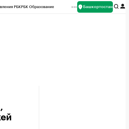
Башкортостан
вления РБК
РБК Образование
редитные рейтинги
Франшизы
Газета
ок наличной валюты
,
жей