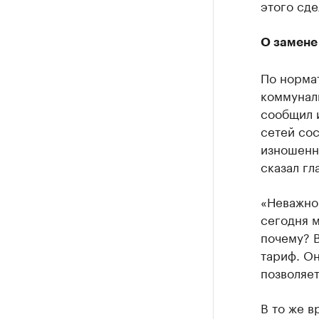
этого сде
О замене
По норма
коммуналь
сообщил 
сетей сос
изношенн
сказал гл
«Неважно,
сегодня м
почему? В
тариф. Он
позволяет
В то же в