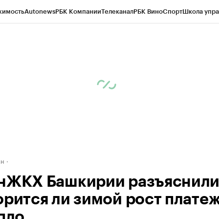
жимость
Autonews
РБК Компании
Телеканал
РБК Вино
Спорт
Школа упра
д
Стиль
Крипто
РБК Бизнес-среда
Дискуссионный клуб
Исследования
К
рагентов
Политика
Экономика
Бизнес
Технологии и медиа
Финансы
Рын
ан
нЖКХ Башкирии разъяснили
орится ли зимой рост плате
епло