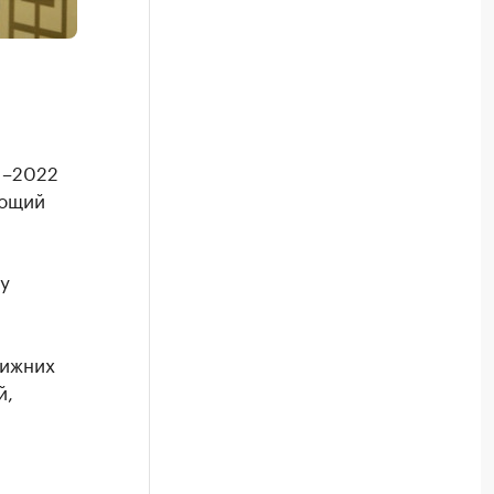
1–2022
яющий
у
нижних
й,