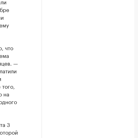
ыли
абре
ми
тему
, что
ъема
яцев. —
платили
и
 того,
о на
лодного
та 3
которой