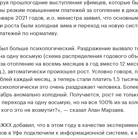
руя прошлогодние выступления уфимцев, которые б
ны резким повышением платежей за отопление в дек
варе 2021 годов, и.о. министра заявил, что основны
 роста были холодная зима и переход на новую сис
латежей по нормативу.
ыл больше психологический. Раздражение вызвало то
на одну восьмую (схема распределения годового об
за отопление на восемь месяцев в год вместо 12 мес
.), автоматически произошел рост. Условно говоря, 
блей каждый месяц, а теперь стали платить 1,5 тысяч
сихологически это очень раздражает человека. Более
абрь аномально холодный. Получается, рост не тольк
 перехода на одну восьмую, но на все 100% из-за хо
 кого это не возмутит?», — сказал Алан Марзаев.
ЖКХ добавил, что в этом году в качестве эксперимен
мов в Уфе подключили к информационной системе, в 