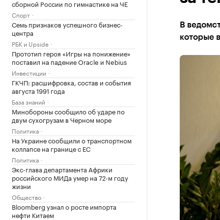
сборной России по гимнастике на ЧЕ
Спорт
Семь признаков успешного бизнес-
В ведомс
центра
которые 
РБК и Upside
Прототип героя «Игры на понижение»
поставил на падение Oracle и Nebius
Инвестиции
ГКЧП: расшифровка, состав и события
августа 1991 года
База знаний
Минобороны сообщило об ударе по
двум сухогрузам в Черном море
Политика
На Украине сообщили о транспортном
коллапсе на границе с ЕС
Политика
Экс-глава департамента Африки
российского МИДа умер на 72-м году
жизни
Общество
Bloomberg узнал о росте импорта
нефти Китаем