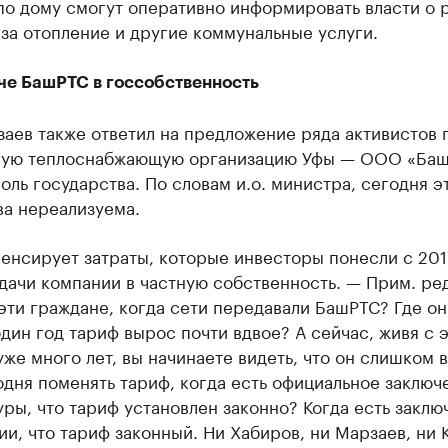
по дому смогут оперативно информировать власти о 
за отопление и другие коммунальные услуги.
че БашРТС в госсобственность
аев также ответил на предложение ряда активистов 
ую теплоснабжающую организацию Уфы — ООО «Ба
оль государства. По словам и.о. министра, сегодня э
ва нереализуема.
енсирует затраты, которые инвесторы понесли с 201
дачи компании в частную собственность. — Прим. ред
эти граждане, когда сети передавали БашРТС? Где он
один год тариф вырос почти вдвое? А сейчас, живя с 
же много лет, вы начинаете видеть, что он слишком 
одня поменять тариф, когда есть официальное заключ
ры, что тариф установлен законно? Когда есть заклю
и, что тариф законный. Ни Хабиров, ни Марзаев, ни 