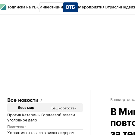
Подписка на РБК
Инвестиции
Мероприятия
Отрасли
Недви
РБК Курсы
РБК Life
Тренды
Визионеры
Национальные проекты
Горо
Спецпроекты СПб
Конференции СПб
Спецпроекты
Проверка конт
Башкортост
Все новости
Башкортостан
Весь мир
В Ми
Против Катерины Гордеевой завели
уголовное дело
повт
Политика
Хорватия отказала в визах лидерам
за т