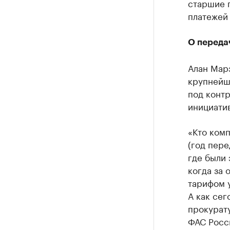
старшие 
платежей 
О переда
Алан Марз
крупнейш
под контр
инициати
«Кто комп
(год пере
где были 
когда за 
тарифом у
А как сег
прокурату
ФАС Росси