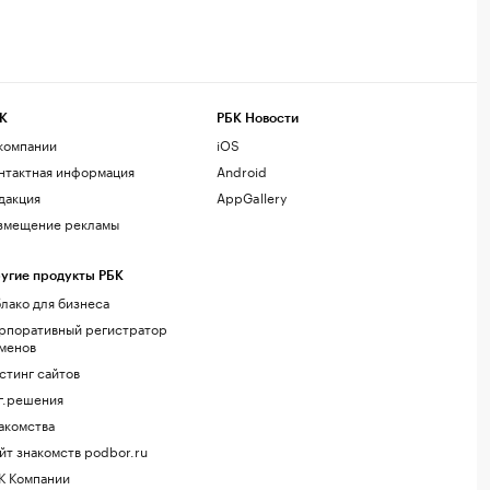
К
РБК Новости
компании
iOS
нтактная информация
Android
дакция
AppGallery
змещение рекламы
угие продукты РБК
лако для бизнеса
рпоративный регистратор
менов
стинг сайтов
г.решения
акомства
йт знакомств podbor.ru
К Компании