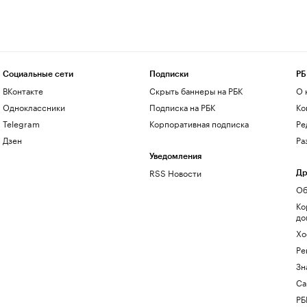
Социальные сети
Подписки
РБ
ВКонтакте
Скрыть баннеры на РБК
О 
Одноклассники
Подписка на РБК
Ко
Telegram
Корпоративная подписка
Ре
Дзен
Ра
Уведомления
RSS Новости
Др
Об
Ко
до
Хо
Ре
Зн
Са
РБ