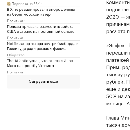
Комменти
Подписка на РБК
недоволь
В Ялте разминировали выброшенный
на берег морской катер
2020 — ян
Политика
причинами
Польша призвала разместить войска
расчета п
США в стране на постоянной основе
Политика
Netflix запер актера внутри билборда в
«Эффект б
Голливуде ради рекламы фильма
перешли 
Общество
платежей 
The Atlantic узнал, что ответил Илон
Маск на просьбу Украины
Прим. ред
Политика
тысячу ру
рублей. П
Загрузить еще
еще и дек
50% из-за
месяца. А
Глава Мин
тысяч до