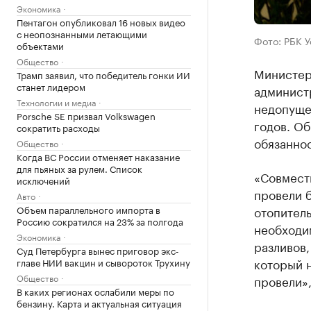
Экономика
Пентагон опубликовал 16 новых видео
с неопознанными летающими
Фото: РБК 
объектами
Общество
Министер
Трамп заявил, что победитель гонки ИИ
станет лидером
админист
Технологии и медиа
недопуще
Porsche SE призвал Volkswagen
годов. Об
сократить расходы
обязанно
Общество
Когда ВС России отменяет наказание
для пьяных за рулем. Список
«Совмест
исключений
провели 
Авто
Объем параллельного импорта в
отопитель
Россию сократился на 23% за полгода
необходи
Экономика
разливов,
Суд Петербурга вынес приговор экс-
который 
главе НИИ вакцин и сывороток Трухину
Общество
провели»,
В каких регионах ослабили меры по
бензину. Карта и актуальная ситуация