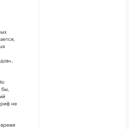
ных
ается,
ых
дов»,
Но
 бы,
ий
ариф не
 время