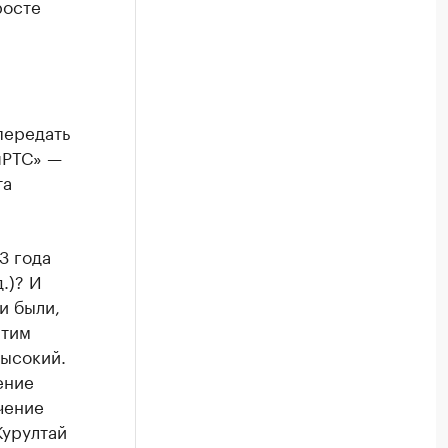
росте
передать
шРТС» —
та
3 года
.)? И
и были,
этим
высокий.
ение
чение
Курултай