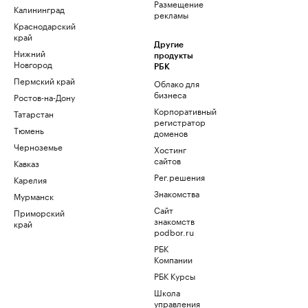
Размещение
Калининград
рекламы
Краснодарский
край
Другие
Нижний
продукты
Новгород
РБК
Пермский край
Облако для
бизнеса
Ростов-на-Дону
Корпоративный
Татарстан
регистратор
Тюмень
доменов
Черноземье
Хостинг
сайтов
Кавказ
Рег.решения
Карелия
Знакомства
Мурманск
Сайт
Приморский
знакомств
край
podbor.ru
РБК
Компании
РБК Курсы
Школа
управления