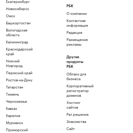
Екатеринбург
РБК
Новосибирск
О компании
Омск
Контактная
Башкортостан
информация
Вологодская
Редакция
область
Размещение
Калининград
рекламы
Краснодарский
край
Другие
Нижний
продукты
Новгород
РБК
Пермский край
Облако для
бизнеса
Ростов-на-Дону
Корпоративный
Татарстан
регистратор
Тюмень
доменов
Черноземье
Хостинг
сайтов
Кавказ
Рег.решения
Карелия
Знакомства
Мурманск
Сайт
Приморский
знакомств