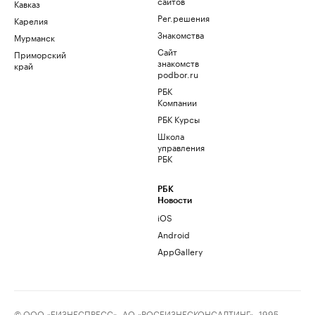
сайтов
Кавказ
Рег.решения
Карелия
Знакомства
Мурманск
Сайт
Приморский
знакомств
край
podbor.ru
РБК
Компании
РБК Курсы
Школа
управления
РБК
РБК
Новости
iOS
Android
AppGallery
© ООО «БИЗНЕСПРЕСС», АО «РОСБИЗНЕСКОНСАЛТИНГ», 1995–