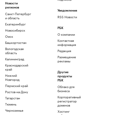
Новости
регионов
Уведомления
Санкт-Петербург
RSS Новости
и область
Екатеринбург
РБК
Новосибирск
О компании
Омск
Контактная
Башкортостан
информация
Вологодская
Редакция
область
Размещение
Калининград
рекламы
Краснодарский
край
Другие
Нижний
продукты
Новгород
РБК
Пермский край
Облако для
бизнеса
Ростов-на-Дону
Корпоративный
Татарстан
регистратор
Тюмень
доменов
Черноземье
Хостинг