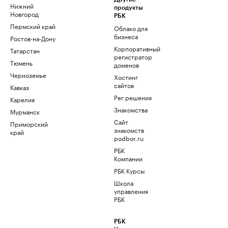
Нижний
продукты
Новгород
РБК
Пермский край
Облако для
бизнеса
Ростов-на-Дону
Корпоративный
Татарстан
регистратор
Тюмень
доменов
Черноземье
Хостинг
сайтов
Кавказ
Рег.решения
Карелия
Знакомства
Мурманск
Сайт
Приморский
знакомств
край
podbor.ru
РБК
Компании
РБК Курсы
Школа
управления
РБК
РБК