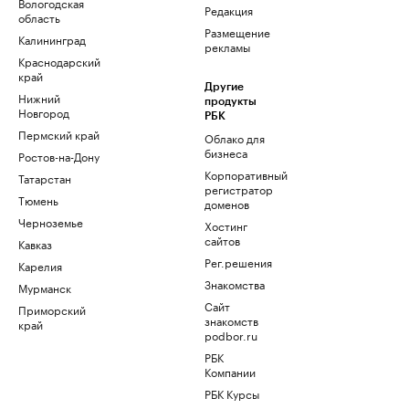
Вологодская
Редакция
область
Размещение
Калининград
рекламы
Краснодарский
край
Другие
Нижний
продукты
Новгород
РБК
Пермский край
Облако для
бизнеса
Ростов-на-Дону
Корпоративный
Татарстан
регистратор
Тюмень
доменов
Черноземье
Хостинг
сайтов
Кавказ
Рег.решения
Карелия
Знакомства
Мурманск
Сайт
Приморский
знакомств
край
podbor.ru
РБК
Компании
РБК Курсы