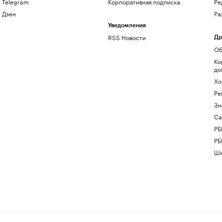
Telegram
Корпоративная подписка
Ре
Дзен
Ра
Уведомления
RSS Новости
Др
Об
Ко
до
Хо
Ре
Зн
Са
РБ
РБ
Шк