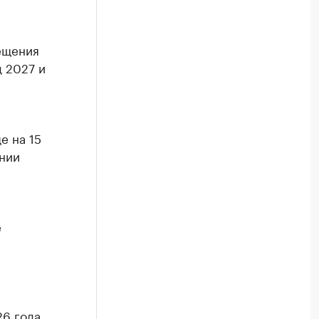
ещения
 2027 и
е на 15
ении
е
26 года