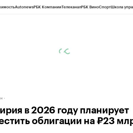
жимость
Autonews
РБК Компании
Телеканал
РБК Вино
Спорт
Школа упра
д
Стиль
Крипто
РБК Бизнес-среда
Дискуссионный клуб
Исследования
К
рагентов
Политика
Экономика
Бизнес
Технологии и медиа
Финансы
Рын
ан
ирия в 2026 году планирует
естить облигации на ₽23 мл