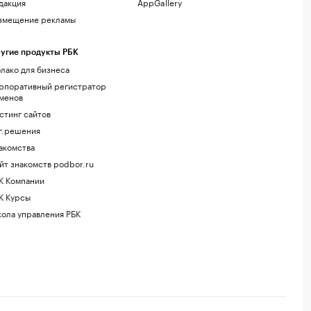
дакция
AppGallery
змещение рекламы
угие продукты РБК
лако для бизнеса
рпоративный регистратор
менов
стинг сайтов
г.решения
акомства
йт знакомств podbor.ru
К Компании
К Курсы
ола управления РБК