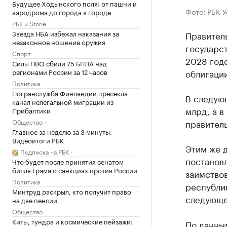
Будущее Ходынского поля: от пашни и
Фото: РБК 
аэродрома до города в городе
РБК и Stone
Звезда НБА избежал наказания за
Правител
незаконное ношение оружия
государст
Спорт
2028 годо
Силы ПВО сбили 75 БПЛА над
регионами России за 12 часов
облигации
Политика
Погранслужба Финляндии пресекла
В следую
канал нелегальной миграции из
млрд, а в
Прибалтики
Общество
правитель
Главное за неделю за 3 минуты.
Видеоитоги РБК
Этим же 
Подписка на РБК
постанов
Что будет после принятия сенатом
билля Грэма о санкциях против России
заимствов
Политика
республик
Минтруд раскрыл, кто получит право
следующем
на две пенсии
Общество
Киты, тундра и космические пейзажи:
По данны