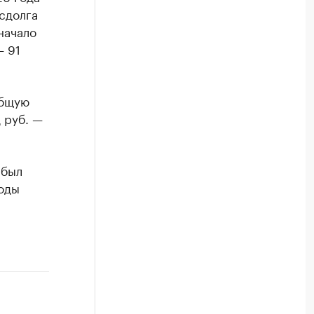
сдолга
начало
— 91
общую
 руб. —
 был
ходы