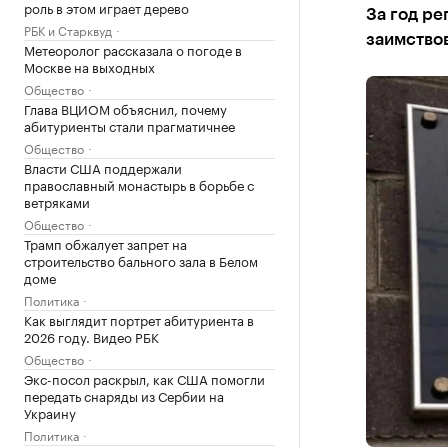
роль в этом играет дерево
За год ре
РБК и Старквуд
заимство
Метеоролог рассказала о погоде в
Москве на выходных
Общество
Глава ВЦИОМ объяснил, почему
абитуриенты стали прагматичнее
Общество
Власти США поддержали
православный монастырь в борьбе с
ветряками
Общество
Трамп обжалует запрет на
строительство бального зала в Белом
доме
Политика
Как выглядит портрет абитуриента в
2026 году. Видео РБК
Общество
Экс-посол раскрыл, как США помогли
передать снаряды из Сербии на
Украину
Политика