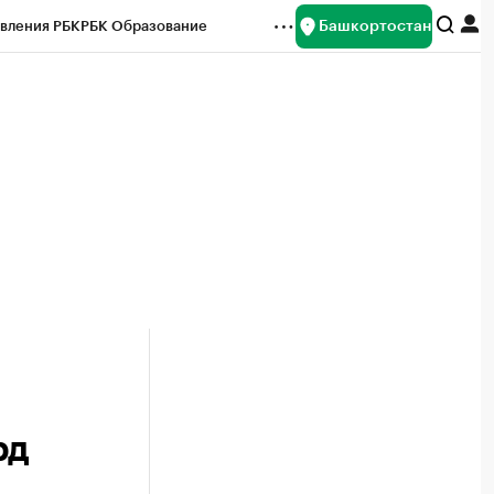
Башкортостан
вления РБК
РБК Образование
редитные рейтинги
Франшизы
Газета
ок наличной валюты
рд