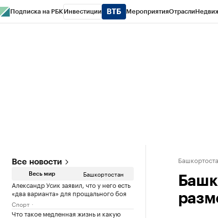
Подписка на РБК
Инвестиции
Мероприятия
Отрасли
Недви
РБК Курсы
РБК Life
Тренды
Визионеры
Национальные проекты
Горо
Спецпроекты СПб
Конференции СПб
Спецпроекты
Проверка конт
Башкортост
Все новости
Башкортостан
Весь мир
Башк
Александр Усик заявил, что у него есть
«два варианта» для прощального боя
разм
Спорт
Что такое медленная жизнь и какую