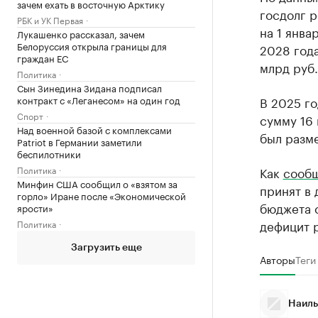
зачем ехать в восточную Арктику
госдолг р
РБК и УК Первая
на 1 янва
Лукашенко рассказал, зачем
Белоруссия открыла границы для
2028 года
граждан ЕС
млрд руб.
Политика
Сын Зинедина Зидана подписал
контракт с «Леганесом» на один год
В 2025 г
Спорт
сумму 16 
Над военной базой с комплексами
был разме
Patriot в Германии заметили
беспилотники
Политика
Как
сооб
Минфин США сообщил о «взятом за
принят в 
горло» Иране после «Экономической
бюджета с
ярости»
дефицит р
Политика
Загрузить еще
Авторы
Теги
Наиль