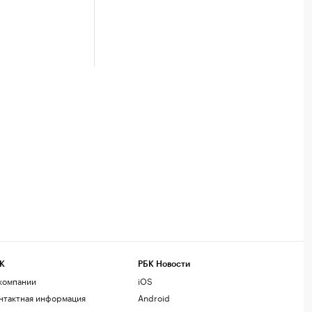
К
РБК Новости
компании
iOS
нтактная информация
Android